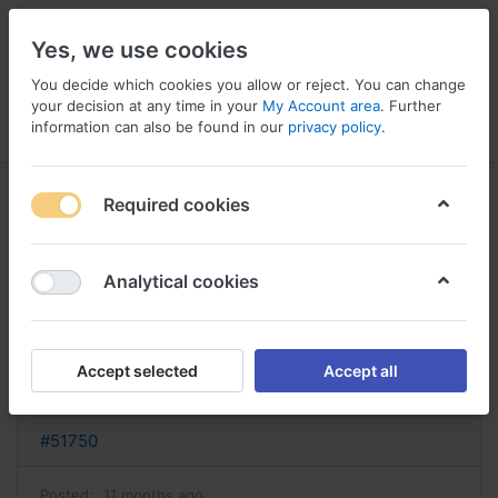
Yes, we use cookies
You decide which cookies you allow or reject. You can change
your decision at any time in your
My Account area
. Further
information can also be found in our
privacy policy
.
Menu
Log in
Compare
Wishlist
Basket
Required cookies
Analytical cookies
achat cytotec belgique cytotec
acheter
Accept selected
Accept all
Reply
#51750
Posted:
11 months ago