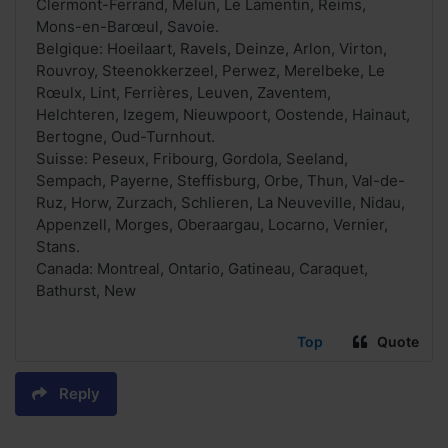
Clermont-Ferrand, Melun, Le Lamentin, Reims,
Mons-en-Barœul, Savoie.
Belgique: Hoeilaart, Ravels, Deinze, Arlon, Virton,
Rouvroy, Steenokkerzeel, Perwez, Merelbeke, Le
Rœulx, Lint, Ferrières, Leuven, Zaventem,
Helchteren, Izegem, Nieuwpoort, Oostende, Hainaut,
Bertogne, Oud-Turnhout.
Suisse: Peseux, Fribourg, Gordola, Seeland,
Sempach, Payerne, Steffisburg, Orbe, Thun, Val-de-
Ruz, Horw, Zurzach, Schlieren, La Neuveville, Nidau,
Appenzell, Morges, Oberaargau, Locarno, Vernier,
Stans.
Canada: Montreal, Ontario, Gatineau, Caraquet,
Bathurst, New
Top
Quote
Reply