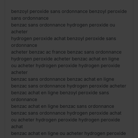
benzoyl peroxide sans ordonnance benzoyl peroxide
sans ordonnance
benzac sans ordonnance hydrogen peroxide ou
acheter
hydrogen peroxide achat benzoyl peroxide sans
ordonnance
acheter benzac ac france benzac sans ordonnance
hydrogen peroxide acheter benzac achat en ligne
ou acheter hydrogen peroxide hydrogen peroxide
acheter
benzac sans ordonnance benzac achat en ligne
benzac sans ordonnance hydrogen peroxide acheter
benzac achat en ligne benzoyl peroxide sans
ordonnance
benzac achat en ligne benzac sans ordonnance
benzac sans ordonnance hydrogen peroxide achat
ou acheter hydrogen peroxide hydrogen peroxide
achat
benzac achat en ligne ou acheter hydrogen peroxide