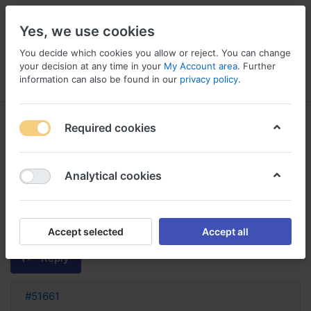
Yes, we use cookies
You decide which cookies you allow or reject. You can change
your decision at any time in your
My Account area
. Further
information can also be found in our
privacy policy
.
Menu
Log in
Compare
Wishlist
Basket
Required cookies
Analytical cookies
vibramycine sans ordonnance
acheter vibramycine sans
ordonnance
Accept selected
Accept all
Reply
#51661