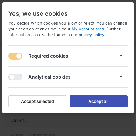
Yes, we use cookies
You decide which cookies you allow or reject. You can change
your decision at any time in your
My Account area
. Further
information can also be found in our
privacy policy
.
Menu
Log in
Compare
Wishlist
Basket
Required cookies
Analytical cookies
phenergan achat acheter
phenergan sirop
Accept selected
Accept all
Reply
#51647
Posted:
11 months ago