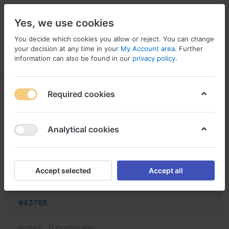
Yes, we use cookies
You decide which cookies you allow or reject. You can change
your decision at any time in your
My Account area
. Further
information can also be found in our
privacy policy
.
Menu
Log in
Compare
Wishlist
Basket
Required cookies
Analytical cookies
acheter dulcolax suppositoire
commander dulcolax en ligne
Accept selected
Accept all
Reply
#43768
Posted:
11 months ago