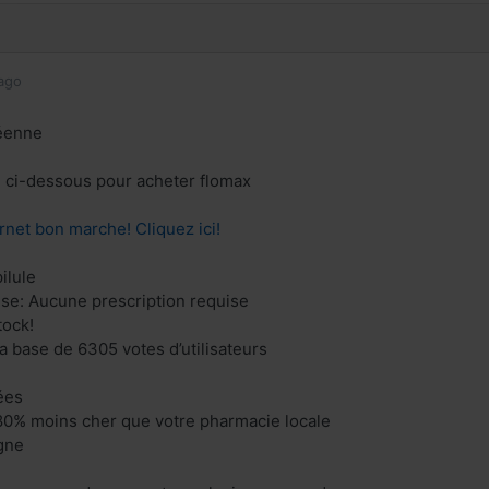
ago
éenne
en ci-dessous pour acheter flomax
rnet bon marche! Cliquez ici!
ilule
se: Aucune prescription requise
tock!
la base de 6305 votes d’utilisateurs
ées
80% moins cher que votre pharmacie locale
gne