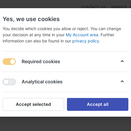
CONTACT US
SERVICE
Yes, we use cookies
You decide which cookies you allow or reject. You can change
your decision at any time in your
My Account area
. Further
information can also be found in our
privacy policy
.
NEW
Fashion
Gaming
Digital Products
Watches
G
Required cookies
er tamsulosine mylan tamsulosine sans ordonnance pharmacie
Analytical cookies
Accept selected
Accept all
mylan tamsulosine sans ordo