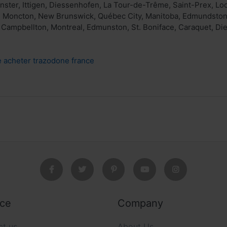
nster, Ittigen, Diessenhofen, La Tour-de-Trême, Saint-Prex, Lo
, Moncton, New Brunswick, Québec City, Manitoba, Edmundston,
, Campbellton, Montreal, Edmunston, St. Boniface, Caraquet, Die
 acheter trazodone france
ice
Company
ct us
About Us