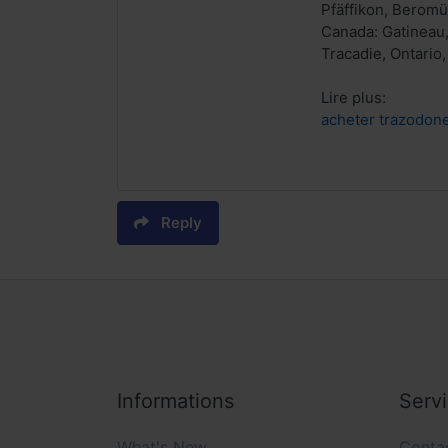
Pfäffikon, Beromü
Canada: Gatineau
Tracadie, Ontario
Lire plus:
acheter trazodone
Reply
Informations
Serv
What's New
Conta