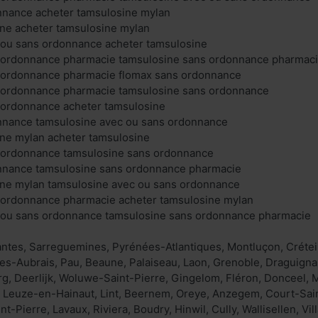
nnance acheter tamsulosine mylan
ine acheter tamsulosine mylan
 ou sans ordonnance acheter tamsulosine
 ordonnance pharmacie tamsulosine sans ordonnance pharmac
 ordonnance pharmacie flomax sans ordonnance
 ordonnance pharmacie tamsulosine sans ordonnance
 ordonnance acheter tamsulosine
nnance tamsulosine avec ou sans ordonnance
ine mylan acheter tamsulosine
 ordonnance tamsulosine sans ordonnance
nnance tamsulosine sans ordonnance pharmacie
ine mylan tamsulosine avec ou sans ordonnance
 ordonnance pharmacie acheter tamsulosine mylan
 ou sans ordonnance tamsulosine sans ordonnance pharmacie
antes, Sarreguemines, Pyrénées-Atlantiques, Montluçon, Créteil,
-les-Aubrais, Pau, Beaune, Palaiseau, Laon, Grenoble, Draguignan
g, Deerlijk, Woluwe-Saint-Pierre, Gingelom, Fléron, Donceel, 
 Leuze-en-Hainaut, Lint, Beernem, Oreye, Anzegem, Court-Saint
t-Pierre, Lavaux, Riviera, Boudry, Hinwil, Cully, Wallisellen, Vi