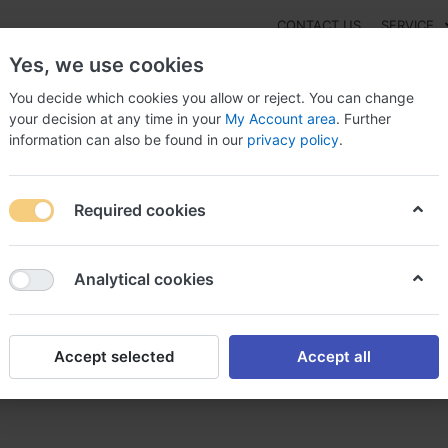
CONTACT US
SERVICE
Yes, we use cookies
You decide which cookies you allow or reject. You can change
your decision at any time in your
My Account area
. Further
information can also be found in our
privacy policy
.
NEW
Fashion
Gaming
Digital Products
Watches
G
Required cookies
r avodart en ligne acheter avodart
Analytical cookies
Accept selected
Accept all
gne acheter avodart