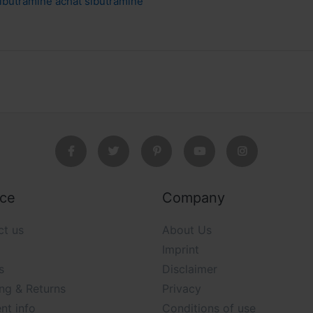
sibutramine achat sibutramine
ice
Company
ct us
About Us
Imprint
s
Disclaimer
ng & Returns
Privacy
nt info
Conditions of use