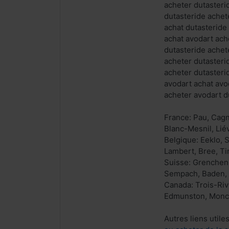
acheter dutasteri
dutasteride achet
achat dutasteride
achat avodart ach
dutasteride achet
acheter dutasteri
acheter dutasteri
avodart achat avo
acheter avodart d
France: Pau, Cagn
Blanc-Mesnil, Lié
Belgique: Eeklo, 
Lambert, Bree, Ti
Suisse: Grenchen,
Sempach, Baden, Z
Canada: Trois-Riv
Edmunston, Moncto
Autres liens utiles