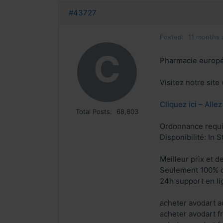
#43727
Posted:
11 months 
C
Pharmacie europ
Visitez notre sit
Cliquez ici – Alle
Total Posts:
68,803
Ordonnance requi
Disponibilité: In S
Meilleur prix et d
Seulement 100% q
24h support en li
acheter avodart a
acheter avodart f