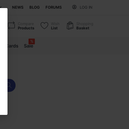
NEWS
BLOG
FORUMS
LOG IN
Compare
Wish
Shopping
Products
List
Basket
%
ift Cards
Sale