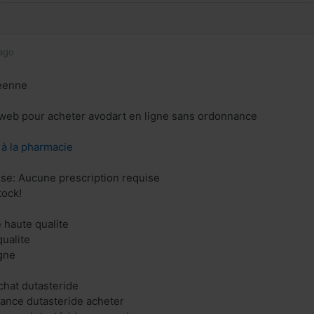
ago
éenne
e web pour acheter avodart en ligne sans ordonnance
z à la pharmacie
se: Aucune prescription requise
tock!
e haute qualite
ualite
gne
chat dutasteride
rance dutasteride acheter