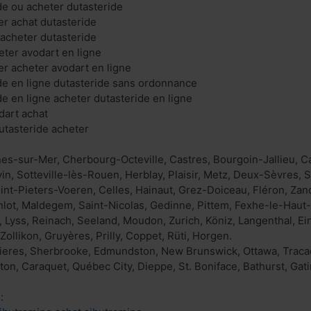
de ou acheter dutasteride
er achat dutasteride
 acheter dutasteride
eter avodart en ligne
er acheter avodart en ligne
de en ligne dutasteride sans ordonnance
de en ligne acheter dutasteride en ligne
dart achat
utasteride acheter
es-sur-Mer, Cherbourg-Octeville, Castres, Bourgoin-Jallieu, C
vin, Sotteville-lès-Rouen, Herblay, Plaisir, Metz, Deux-Sèvres,
Sint-Pieters-Voeren, Celles, Hainaut, Grez-Doiceau, Fléron, Z
nlot, Maldegem, Saint-Nicolas, Gedinne, Pittem, Fexhe-le-Haut
 Lyss, Reinach, Seeland, Moudon, Zurich, Köniz, Langenthal, Ein
ollikon, Gruyères, Prilly, Coppet, Rüti, Horgen.
ieres, Sherbrooke, Edmundston, New Brunswick, Ottawa, Tracadi
n, Caraquet, Québec City, Dieppe, St. Boniface, Bathurst, Gat
: