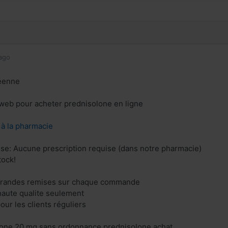
ago
éenne
e web pour acheter prednisolone en ligne
z à la pharmacie
se: Aucune prescription requise (dans notre pharmacie)
tock!
 grandes remises sur chaque commande
aute qualite seulement
our les clients réguliers
lone 20 mg sans ordonnance prednisolone achat