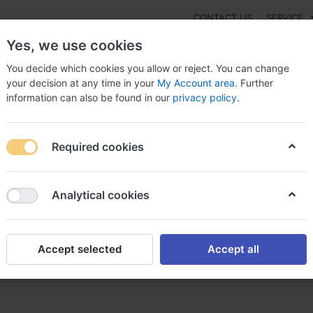
CONTACT US
SERVICE
Yes, we use cookies
You decide which cookies you allow or reject. You can change
your decision at any time in your
My Account area
. Further
information can also be found in our
privacy policy
.
NEW
Fashion
Gaming
Digital Products
Watches
G
Required cookies
isolone 20 mg avec ou sans ordonnance prednisolone sans ordonna
Analytical cookies
Accept selected
Accept all
vec ou sans ordonnance pred