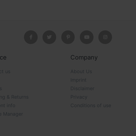
ice
Company
ct us
About Us
Imprint
s
Disclaimer
ng & Returns
Privacy
nt info
Conditions of use
e Manager