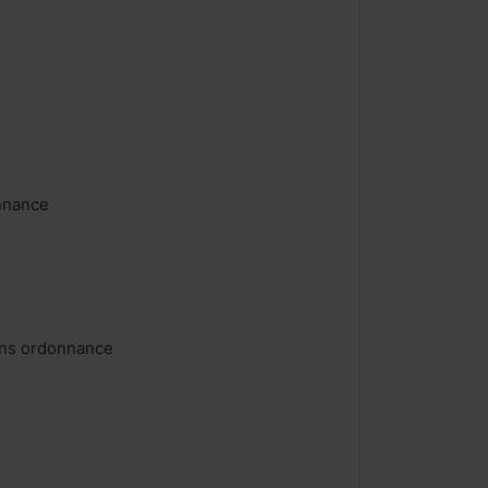
nnance
ans ordonnance