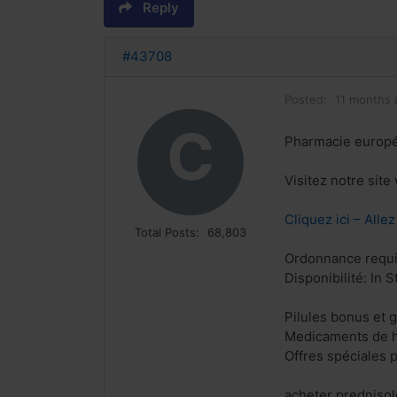
Reply
#43708
Posted:
11 months 
C
Pharmacie europ
Visitez notre sit
Cliquez ici – Alle
Total Posts:
68,803
Ordonnance requi
Disponibilité: In S
Pilules bonus et
Medicaments de h
Offres spéciales p
acheter predniso