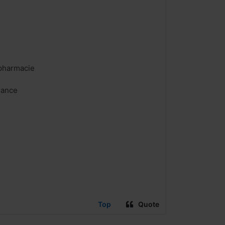
pharmacie
nance
Top
Quote