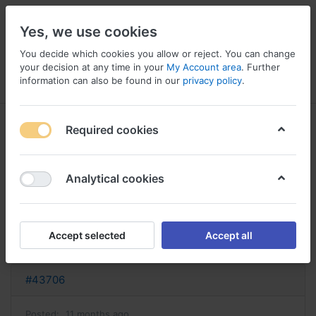
Yes, we use cookies
You decide which cookies you allow or reject. You can change
your decision at any time in your
My Account area
. Further
information can also be found in our
privacy policy
.
Menu
Log in
Compare
Wishlist
Basket
Required cookies
Analytical cookies
rosuvastatine sans ordonnance
rosuvastatin acheter en france
Accept selected
Accept all
Reply
#43706
Posted:
11 months ago