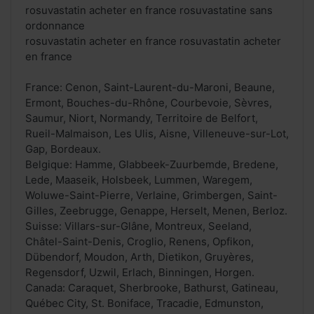
rosuvastatin acheter en france rosuvastatine sans
ordonnance
rosuvastatin acheter en france rosuvastatin acheter
en france
France: Cenon, Saint-Laurent-du-Maroni, Beaune,
Ermont, Bouches-du-Rhône, Courbevoie, Sèvres,
Saumur, Niort, Normandy, Territoire de Belfort,
Rueil-Malmaison, Les Ulis, Aisne, Villeneuve-sur-Lot,
Gap, Bordeaux.
Belgique: Hamme, Glabbeek-Zuurbemde, Bredene,
Lede, Maaseik, Holsbeek, Lummen, Waregem,
Woluwe-Saint-Pierre, Verlaine, Grimbergen, Saint-
Gilles, Zeebrugge, Genappe, Herselt, Menen, Berloz.
Suisse: Villars-sur-Glâne, Montreux, Seeland,
Châtel-Saint-Denis, Croglio, Renens, Opfikon,
Dübendorf, Moudon, Arth, Dietikon, Gruyères,
Regensdorf, Uzwil, Erlach, Binningen, Horgen.
Canada: Caraquet, Sherbrooke, Bathurst, Gatineau,
Québec City, St. Boniface, Tracadie, Edmunston,