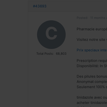
#43693
Posted:
11 months 
C
Pharmacie europ
Visitez notre sit
Prix speciaux inte
Total Posts:
68,803
Prescription requ
Disponibilité: In S
Des pilules bonu
Anonymat complet
Seulement 100% q
tinidazole avec o
acheter tinidazol