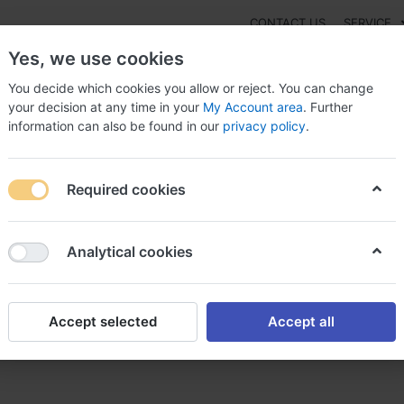
CONTACT US
SERVICE
Yes, we use cookies
You decide which cookies you allow or reject. You can change
your decision at any time in your
My Account area
. Further
information can also be found in our
privacy policy
.
NEW
Fashion
Gaming
Digital Products
Watches
G
Required cookies
zole achat tinidazole avec ou sans ordonnance
Analytical cookies
Accept selected
Accept all
dazole avec ou sans ordonnan