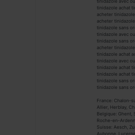
tinidazole avec o
tinidazole achat 
acheter tinidazole
acheter tinidazole
tinidazole sans o
tinidazole avec o
tinidazole sans o
acheter tinidazol
tinidazole achat a
tinidazole avec o
tinidazole achat 
tinidazole achat t
tinidazole sans o
tinidazole sans o
France: Chalon-su
Allier, Herblay, 
Belgique: Ghent, 
Roche-en-Ardenne
Suisse: Aesch, Zu
Aubonne, Lucerne,