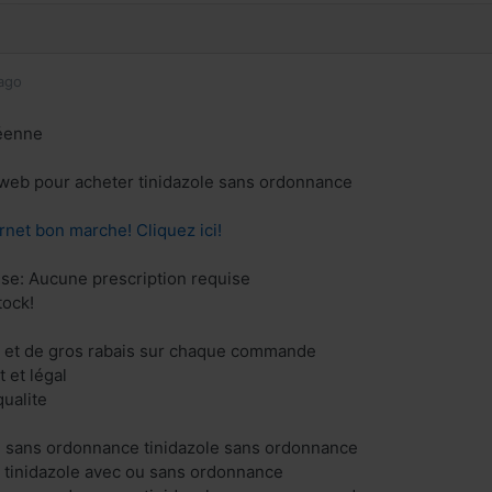
ago
éenne
e web pour acheter tinidazole sans ordonnance
rnet bon marche! Cliquez ici!
ise: Aucune prescription requise
tock!
s et de gros rabais sur chaque commande
 et légal
ualite
u sans ordonnance tinidazole sans ordonnance
e tinidazole avec ou sans ordonnance