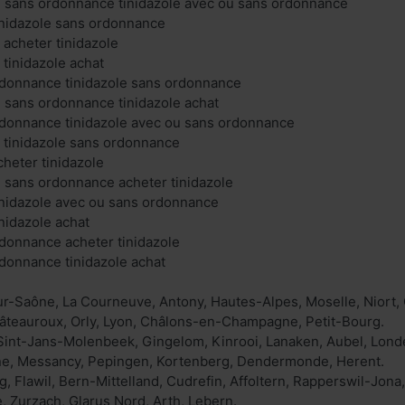
u sans ordonnance tinidazole avec ou sans ordonnance
tinidazole sans ordonnance
 acheter tinidazole
 tinidazole achat
rdonnance tinidazole sans ordonnance
u sans ordonnance tinidazole achat
rdonnance tinidazole avec ou sans ordonnance
e tinidazole sans ordonnance
cheter tinidazole
u sans ordonnance acheter tinidazole
tinidazole avec ou sans ordonnance
inidazole achat
rdonnance acheter tinidazole
rdonnance tinidazole achat
r-Saône, La Courneuve, Antony, Hautes-Alpes, Moselle, Niort, 
Châteauroux, Orly, Lyon, Châlons-en-Champagne, Petit-Bourg.
Sint-Jans-Molenbeek, Gingelom, Kinrooi, Lanaken, Aubel, Londe
, Messancy, Pepingen, Kortenberg, Dendermonde, Herent.
g, Flawil, Bern-Mittelland, Cudrefin, Affoltern, Rapperswil-Jon
 Zurzach, Glarus Nord, Arth, Lebern.