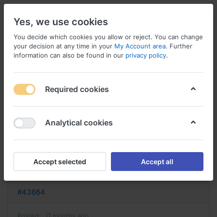
Yes, we use cookies
You decide which cookies you allow or reject. You can change
your decision at any time in your
My Account area
. Further
information can also be found in our
privacy policy
.
Menu
Log in
Compare
Wishlist
Basket
Required cookies
Analytical cookies
rosuvastatin acheter en france
rosuvastatine sans ordonnance
Accept selected
Accept all
Reply
#43664
Posted:
11 months ago