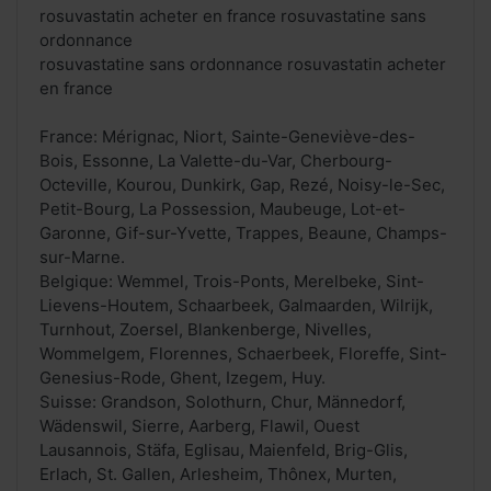
rosuvastatin acheter en france rosuvastatine sans
ordonnance
rosuvastatine sans ordonnance rosuvastatin acheter
en france
France: Mérignac, Niort, Sainte-Geneviève-des-
Bois, Essonne, La Valette-du-Var, Cherbourg-
Octeville, Kourou, Dunkirk, Gap, Rezé, Noisy-le-Sec,
Petit-Bourg, La Possession, Maubeuge, Lot-et-
Garonne, Gif-sur-Yvette, Trappes, Beaune, Champs-
sur-Marne.
Belgique: Wemmel, Trois-Ponts, Merelbeke, Sint-
Lievens-Houtem, Schaarbeek, Galmaarden, Wilrijk,
Turnhout, Zoersel, Blankenberge, Nivelles,
Wommelgem, Florennes, Schaerbeek, Floreffe, Sint-
Genesius-Rode, Ghent, Izegem, Huy.
Suisse: Grandson, Solothurn, Chur, Männedorf,
Wädenswil, Sierre, Aarberg, Flawil, Ouest
Lausannois, Stäfa, Eglisau, Maienfeld, Brig-Glis,
Erlach, St. Gallen, Arlesheim, Thônex, Murten,