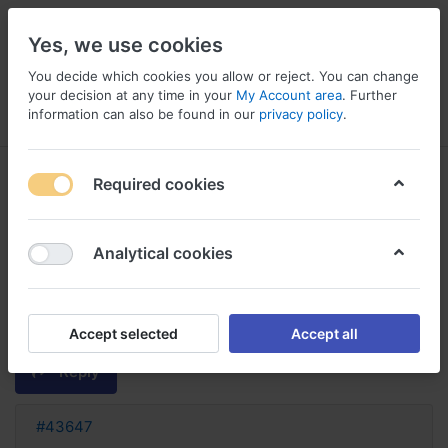
Yes, we use cookies
You decide which cookies you allow or reject. You can change
your decision at any time in your
My Account area
. Further
information can also be found in our
privacy policy
.
Menu
Log in
Compare
Wishlist
Basket
Required cookies
Analytical cookies
rabeprazole avec ou sans
ordonnance rabeprazole sans
ordonnance
Accept selected
Accept all
Reply
#43647