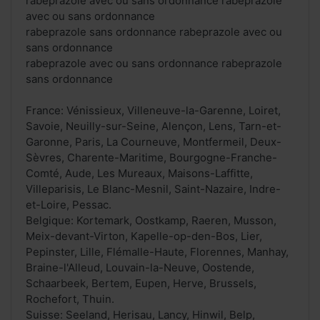
rabeprazole avec ou sans ordonnance rabeprazole
avec ou sans ordonnance
rabeprazole sans ordonnance rabeprazole avec ou
sans ordonnance
rabeprazole avec ou sans ordonnance rabeprazole
sans ordonnance
France: Vénissieux, Villeneuve-la-Garenne, Loiret,
Savoie, Neuilly-sur-Seine, Alençon, Lens, Tarn-et-
Garonne, Paris, La Courneuve, Montfermeil, Deux-
Sèvres, Charente-Maritime, Bourgogne-Franche-
Comté, Aude, Les Mureaux, Maisons-Laffitte,
Villeparisis, Le Blanc-Mesnil, Saint-Nazaire, Indre-
et-Loire, Pessac.
Belgique: Kortemark, Oostkamp, Raeren, Musson,
Meix-devant-Virton, Kapelle-op-den-Bos, Lier,
Pepinster, Lille, Flémalle-Haute, Florennes, Manhay,
Braine-l'Alleud, Louvain-la-Neuve, Oostende,
Schaarbeek, Bertem, Eupen, Herve, Brussels,
Rochefort, Thuin.
Suisse: Seeland, Herisau, Lancy, Hinwil, Belp,