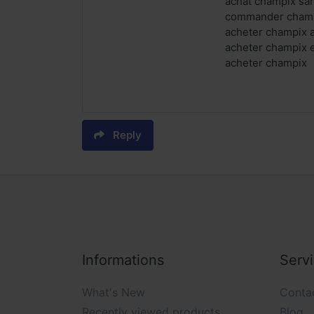
achat champix sa
commander champi
acheter champix 
acheter champix 
acheter champix
Reply
Informations
Serv
What's New
Conta
Recently viewed products
Blog