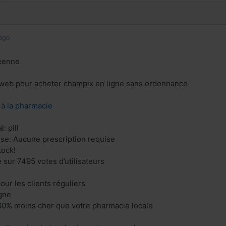
ago
éenne
e web pour acheter champix en ligne sans ordonnance
z à la pharmacie
: pill
ise: Aucune prescription requise
tock!
 sur 7495 votes d’utilisateurs
our les clients réguliers
gne
80% moins cher que votre pharmacie locale