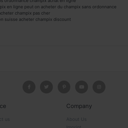
ns ordonnance champix achat en ligne
x en ligne peut on acheter du champix sans ordonnance
acheter champix pas cher
en suisse acheter champix discount
ice
Company
ct us
About Us
Imprint