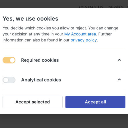
CONTACT US
SERVICE
Yes, we use cookies
You decide which cookies you allow or reject. You can change
your decision at any time in your
My Account area
. Further
information can also be found in our
privacy policy
.
NEW
Fashion
Gaming
Digital Products
Watches
G
Required cookies
on acheter du champix sans ordonnance champix acheter
Analytical cookies
Accept selected
Accept all
champix sans ordonnance cham