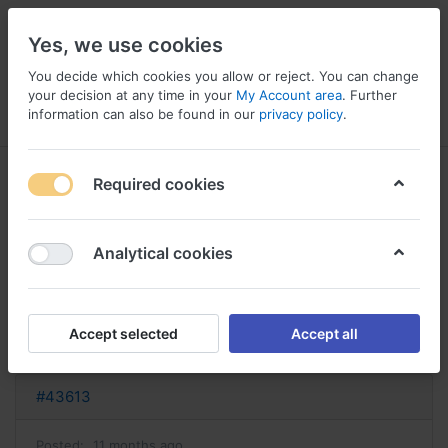
Yes, we use cookies
You decide which cookies you allow or reject. You can change
your decision at any time in your
My Account area
. Further
information can also be found in our
privacy policy
.
Menu
Log in
Compare
Wishlist
Basket
Required cookies
Analytical cookies
seroquel sans ordonnance achat
seroquel
Accept selected
Accept all
Reply
#43613
Posted:
11 months ago