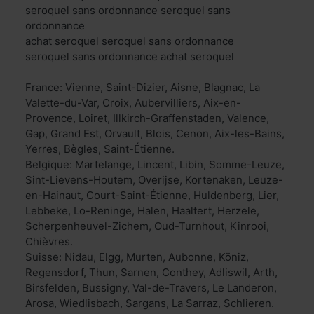
seroquel sans ordonnance seroquel sans
ordonnance
achat seroquel seroquel sans ordonnance
seroquel sans ordonnance achat seroquel
France: Vienne, Saint-Dizier, Aisne, Blagnac, La
Valette-du-Var, Croix, Aubervilliers, Aix-en-
Provence, Loiret, Illkirch-Graffenstaden, Valence,
Gap, Grand Est, Orvault, Blois, Cenon, Aix-les-Bains,
Yerres, Bègles, Saint-Étienne.
Belgique: Martelange, Lincent, Libin, Somme-Leuze,
Sint-Lievens-Houtem, Overijse, Kortenaken, Leuze-
en-Hainaut, Court-Saint-Étienne, Huldenberg, Lier,
Lebbeke, Lo-Reninge, Halen, Haaltert, Herzele,
Scherpenheuvel-Zichem, Oud-Turnhout, Kinrooi,
Chièvres.
Suisse: Nidau, Elgg, Murten, Aubonne, Köniz,
Regensdorf, Thun, Sarnen, Conthey, Adliswil, Arth,
Birsfelden, Bussigny, Val-de-Travers, Le Landeron,
Arosa, Wiedlisbach, Sargans, La Sarraz, Schlieren.