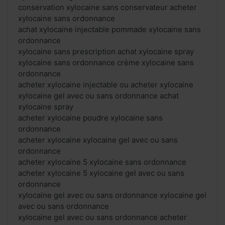
conservation xylocaine sans conservateur acheter
xylocaine sans ordonnance
achat xylocaine injectable pommade xylocaine sans
ordonnance
xylocaine sans prescription achat xylocaine spray
xylocaine sans ordonnance crème xylocaine sans
ordonnance
acheter xylocaine injectable ou acheter xylocaine
xylocaine gel avec ou sans ordonnance achat
xylocaine spray
acheter xylocaine poudre xylocaine sans
ordonnance
acheter xylocaine xylocaine gel avec ou sans
ordonnance
acheter xylocaine 5 xylocaine sans ordonnance
acheter xylocaine 5 xylocaine gel avec ou sans
ordonnance
xylocaine gel avec ou sans ordonnance xylocaine gel
avec ou sans ordonnance
xylocaine gel avec ou sans ordonnance acheter