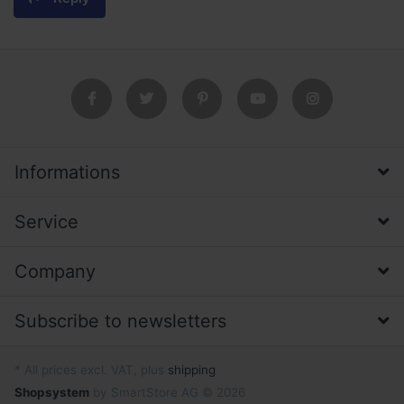
Informations
Service
Company
Subscribe to newsletters
* All prices excl. VAT, plus
shipping
Shopsystem
by SmartStore AG © 2026