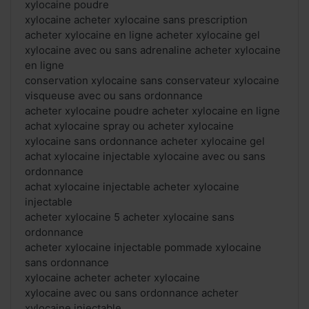
xylocaine poudre
xylocaine acheter xylocaine sans prescription
acheter xylocaine en ligne acheter xylocaine gel
xylocaine avec ou sans adrenaline acheter xylocaine
en ligne
conservation xylocaine sans conservateur xylocaine
visqueuse avec ou sans ordonnance
acheter xylocaine poudre acheter xylocaine en ligne
achat xylocaine spray ou acheter xylocaine
xylocaine sans ordonnance acheter xylocaine gel
achat xylocaine injectable xylocaine avec ou sans
ordonnance
achat xylocaine injectable acheter xylocaine
injectable
acheter xylocaine 5 acheter xylocaine sans
ordonnance
acheter xylocaine injectable pommade xylocaine
sans ordonnance
xylocaine acheter acheter xylocaine
xylocaine avec ou sans ordonnance acheter
xylocaine injectable