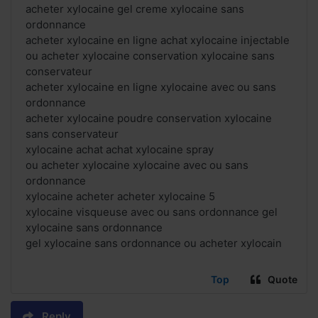
acheter xylocaine gel creme xylocaine sans
ordonnance
acheter xylocaine en ligne achat xylocaine injectable
ou acheter xylocaine conservation xylocaine sans
conservateur
acheter xylocaine en ligne xylocaine avec ou sans
ordonnance
acheter xylocaine poudre conservation xylocaine
sans conservateur
xylocaine achat achat xylocaine spray
ou acheter xylocaine xylocaine avec ou sans
ordonnance
xylocaine acheter acheter xylocaine 5
xylocaine visqueuse avec ou sans ordonnance gel
xylocaine sans ordonnance
gel xylocaine sans ordonnance ou acheter xylocain
Top
Quote
Reply