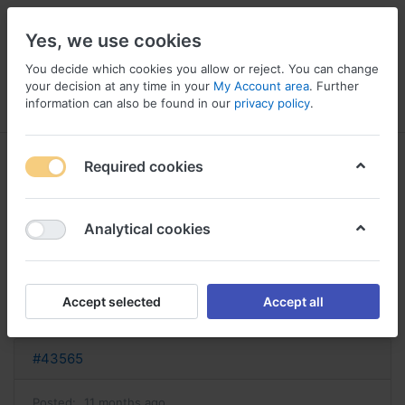
Yes, we use cookies
You decide which cookies you allow or reject. You can change
your decision at any time in your
My Account area
. Further
information can also be found in our
privacy policy
.
Menu
Log in
Compare
Wishlist
Basket
Required cookies
Analytical cookies
peut on avoir dulcolax sans
ordonnance ou acheter dulcolax
Accept selected
Accept all
Reply
#43565
Posted:
11 months ago