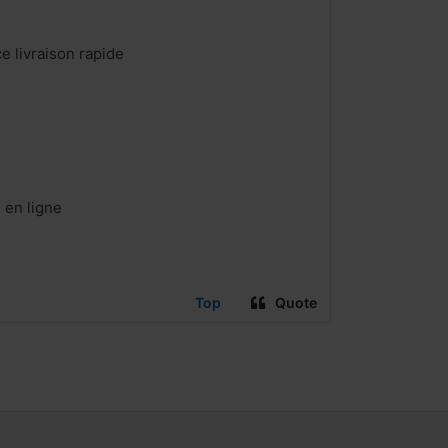
e livraison rapide
 en ligne
Top
Quote