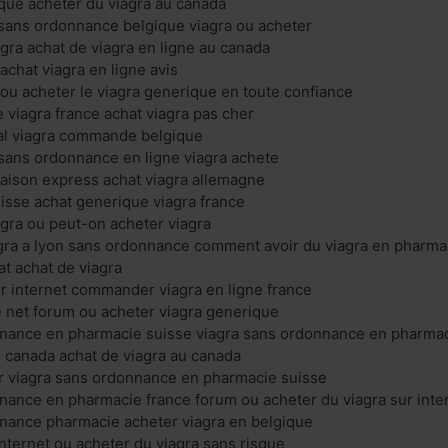
ique acheter du viagra au canada
sans ordonnance belgique viagra ou acheter
agra achat de viagra en ligne au canada
achat viagra en ligne avis
 ou acheter le viagra generique en toute confiance
 viagra france achat viagra pas cher
pal viagra commande belgique
sans ordonnance en ligne viagra achete
vraison express achat viagra allemagne
uisse achat generique viagra france
agra ou peut-on acheter viagra
agra a lyon sans ordonnance comment avoir du viagra en pharm
t achat de viagra
ur internet commander viagra en ligne france
le net forum ou acheter viagra generique
nnance en pharmacie suisse viagra sans ordonnance en pharmac
u canada achat de viagra au canada
 viagra sans ordonnance en pharmacie suisse
nance en pharmacie france forum ou acheter du viagra sur inte
nance pharmacie acheter viagra en belgique
internet ou acheter du viagra sans risque