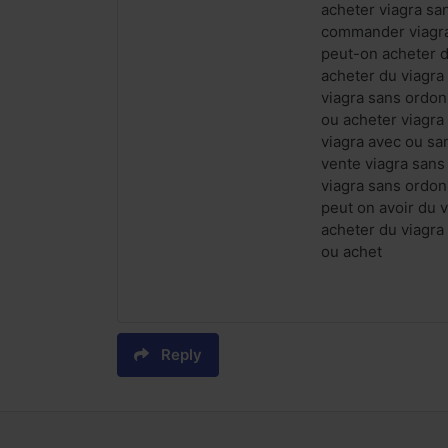
acheter viagra sa
commander viagra
peut-on acheter d
acheter du viagra 
viagra sans ordo
ou acheter viagra
viagra avec ou sa
vente viagra sans
viagra sans ordon
peut on avoir du 
acheter du viagra
ou achet
Reply