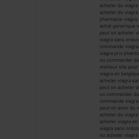
acheter du viagra
acheter du viagra
pharmacie viagra 
achat generique v
peut on acheter v
viagra sans ordo
commande viagra 
viagra prix pharm
ou commander du v
meilleur site pou
viagra en belgiq
acheter viagra s
peut on acheter d
ou commander du v
commande viagra a
peut on avoir du
acheter du viagra
acheter viagra en
viagra sans ordon
ou acheter viagra