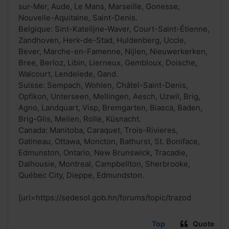
sur-Mer, Aude, Le Mans, Marseille, Gonesse,
Nouvelle-Aquitaine, Saint-Denis.
Belgique: Sint-Katelijne-Waver, Court-Saint-Étienne,
Zandhoven, Herk-de-Stad, Huldenberg, Uccle,
Bever, Marche-en-Famenne, Nijlen, Nieuwerkerken,
Bree, Berloz, Libin, Lierneux, Gembloux, Doische,
Walcourt, Lendelede, Gand.
Suisse: Sempach, Wohlen, Châtel-Saint-Denis,
Opfikon, Unterseen, Mellingen, Aesch, Uzwil, Brig,
Agno, Landquart, Visp, Bremgarten, Biasca, Baden,
Brig-Glis, Meilen, Rolle, Küsnacht.
Canada: Manitoba, Caraquet, Trois-Rivieres,
Gatineau, Ottawa, Moncton, Bathurst, St. Boniface,
Edmunston, Ontario, New Brunswick, Tracadie,
Dalhousie, Montreal, Campbellton, Sherbrooke,
Québec City, Dieppe, Edmundston.
[url=https://sedesol.gob.hn/forums/topic/trazod
Top
Quote