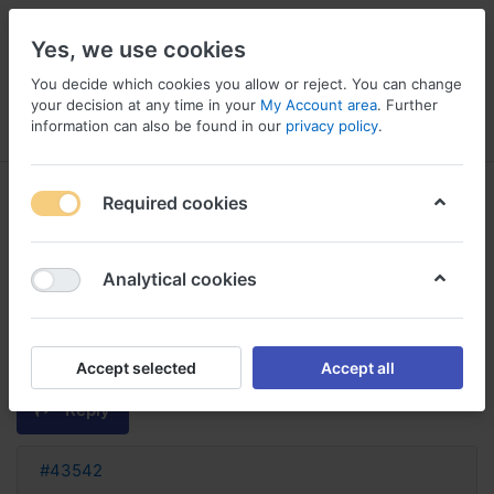
Yes, we use cookies
You decide which cookies you allow or reject. You can change
your decision at any time in your
My Account area
. Further
information can also be found in our
privacy policy
.
Menu
Log in
Compare
Wishlist
Basket
Required cookies
Analytical cookies
noroxine 400 sans ordonnance
acheter norfloxacine sans
ordonnance
Accept selected
Accept all
Reply
#43542