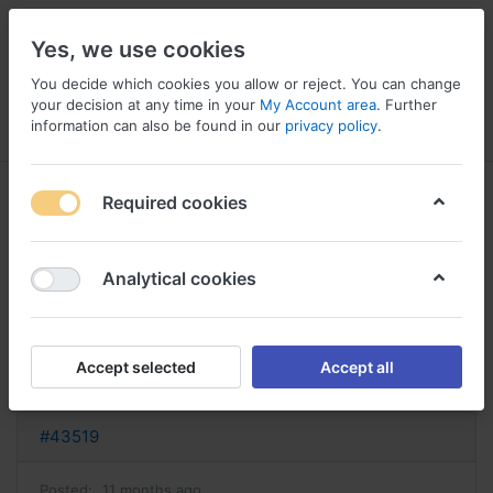
Yes, we use cookies
You decide which cookies you allow or reject. You can change
your decision at any time in your
My Account area
. Further
information can also be found in our
privacy policy
.
Menu
Log in
Compare
Wishlist
Basket
Required cookies
Analytical cookies
acheter orlistat sandoz acheter
orlistat sandoz 120 mg
Accept selected
Accept all
Reply
#43519
Posted:
11 months ago