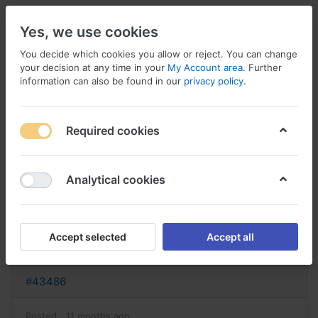
Yes, we use cookies
You decide which cookies you allow or reject. You can change
your decision at any time in your
My Account area
. Further
information can also be found in our
privacy policy
.
Menu
Log in
Compare
Wishlist
Basket
Required cookies
Analytical cookies
topamax acheter topamax acheter
en ligne
Accept selected
Accept all
Reply
#43486
Posted:
11 months ago