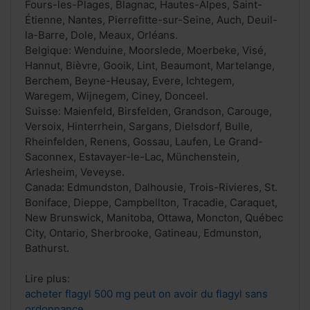
Fours-les-Plages, Blagnac, Hautes-Alpes, Saint-
Étienne, Nantes, Pierrefitte-sur-Seine, Auch, Deuil-
la-Barre, Dole, Meaux, Orléans.
Belgique: Wenduine, Moorslede, Moerbeke, Visé,
Hannut, Bièvre, Gooik, Lint, Beaumont, Martelange,
Berchem, Beyne-Heusay, Evere, Ichtegem,
Waregem, Wijnegem, Ciney, Donceel.
Suisse: Maienfeld, Birsfelden, Grandson, Carouge,
Versoix, Hinterrhein, Sargans, Dielsdorf, Bulle,
Rheinfelden, Renens, Gossau, Laufen, Le Grand-
Saconnex, Estavayer-le-Lac, Münchenstein,
Arlesheim, Veveyse.
Canada: Edmundston, Dalhousie, Trois-Rivieres, St.
Boniface, Dieppe, Campbellton, Tracadie, Caraquet,
New Brunswick, Manitoba, Ottawa, Moncton, Québec
City, Ontario, Sherbrooke, Gatineau, Edmunston,
Bathurst.
Lire plus:
acheter flagyl 500 mg peut on avoir du flagyl sans
ordonnance