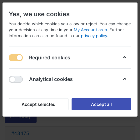
Yes, we use cookies
You decide which cookies you allow or reject. You can change
your decision at any time in your
My Account area
. Further
information can also be found in our
privacy policy
.
Menu
Log in
Compare
Wishlist
Basket
Required cookies
Analytical cookies
metoclopramide avec ou sans
ordonnance metoclopramide sans
ordonnance
Accept selected
Accept all
Reply
#43475