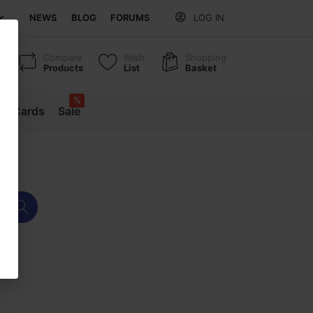
NEWS
BLOG
FORUMS
LOG IN
Compare
Wish
Shopping
Products
List
Basket
%
ift Cards
Sale