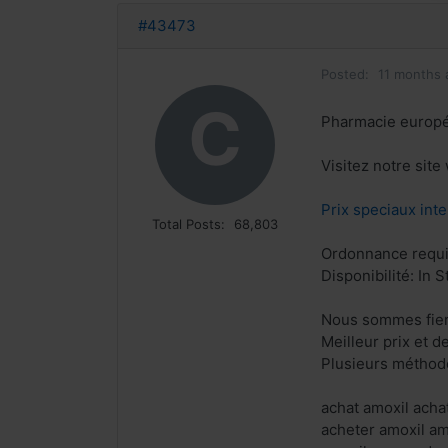
#43473
Posted:
11 months 
C
Pharmacie europ
Visitez notre sit
Prix speciaux inte
Total Posts:
68,803
Ordonnance requi
Disponibilité: In S
Nous sommes fiers
Meilleur prix et d
Plusieurs méthode
achat amoxil acha
acheter amoxil a