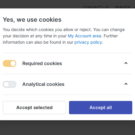
CONTACT US
SERVICE
Yes, we use cookies
You decide which cookies you allow or reject. You can change
your decision at any time in your
My Account area
. Further
information can also be found in our
privacy policy
.
NEW
Fashion
Gaming
Digital Products
Watches
G
Required cookies
 acheter acheter amoxil en ligne
Analytical cookies
Accept selected
Accept all
r amoxil en ligne