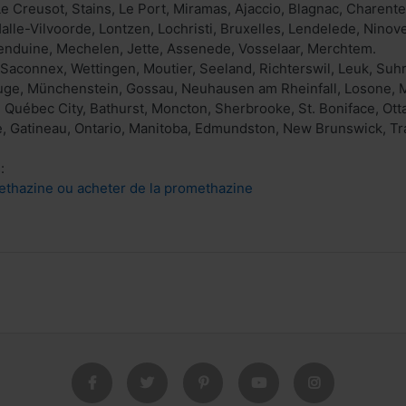
e Creusot, Stains, Le Port, Miramas, Ajaccio, Blagnac, Charente
 Halle-Vilvoorde, Lontzen, Lochristi, Bruxelles, Lendelede, Ni
Wenduine, Mechelen, Jette, Assenede, Vosselaar, Merchtem.
Saconnex, Wettingen, Moutier, Seeland, Richterswil, Leuk, Suh
uge, Münchenstein, Gossau, Neuhausen am Rheinfall, Losone, 
 Québec City, Bathurst, Moncton, Sherbrooke, St. Boniface, Ott
e, Gatineau, Ontario, Manitoba, Edmundston, New Brunswick, T
:
hazine ou acheter de la promethazine