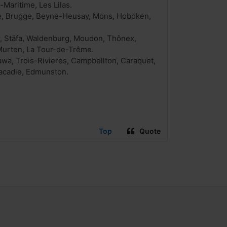
-Maritime, Les Lilas.
nove, Brugge, Beyne-Heusay, Mons, Hoboken,
r, Stäfa, Waldenburg, Moudon, Thônex,
Murten, La Tour-de-Trême.
awa, Trois-Rivieres, Campbellton, Caraquet,
racadie, Edmunston.
Top
Quote