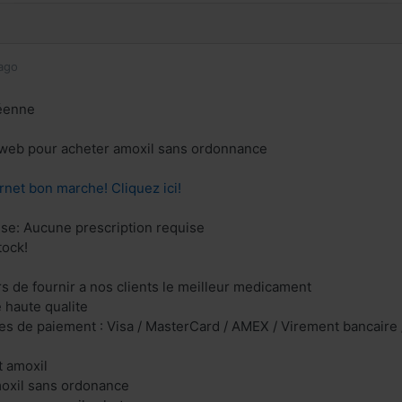
ago
éenne
e web pour acheter amoxil sans ordonnance
rnet bon marche! Cliquez ici!
se: Aucune prescription requise
tock!
 de fournir a nos clients le meilleur medicament
e haute qualite
s de paiement : Visa / MasterCard / AMEX / Virement bancaire /
t amoxil
moxil sans ordonance