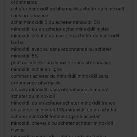
ordonnance
acheter minoxidil en pharmacie acheter du minoxidil
sans ordonnance
achat minoxidil 5 ou acheter minoxidil 5%
minoxidil ou en acheter achat minoxidil mylan
minoxidil achat pharmacie ou acheter du minoxidil
barbe
minoxidil avec ou sans ordonnance ou acheter
minoxidil 5%
peut on acheter du minoxidil sans ordonnance
minoxidil achat en ligne
comment acheter du minoxidil minoxidil sans
ordonnance pharmacie
alopexy minoxidil sans ordonnance comment
acheter du minoxidil
minoxidil ou en acheter acheter minoxidil france
ou acheter minoxidil 15% minoxidil ou en acheter
acheter minoxidil femme rogaine acheter
minoxidil cheveux ou acheter acheter minoxidil
france
minoxidil commande acheter rogaine france