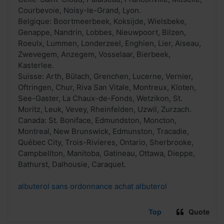
Courbevoie, Noisy-le-Grand, Lyon.
Belgique: Boortmeerbeek, Koksijde, Wielsbeke,
Genappe, Nandrin, Lobbes, Nieuwpoort, Bilzen,
Roeulx, Lummen, Londerzeel, Enghien, Lier, Aiseau,
Zwevegem, Anzegem, Vosselaar, Bierbeek,
Kasterlee.
Suisse: Arth, Bülach, Grenchen, Lucerne, Vernier,
Oftringen, Chur, Riva San Vitale, Montreux, Kloten,
See-Gaster, La Chaux-de-Fonds, Wetzikon, St.
Moritz, Leuk, Vevey, Rheinfelden, Uzwil, Zurzach.
Canada: St. Boniface, Edmundston, Moncton,
Montreal, New Brunswick, Edmunston, Tracadie,
Québec City, Trois-Rivieres, Ontario, Sherbrooke,
Campbellton, Manitoba, Gatineau, Ottawa, Dieppe,
Bathurst, Dalhousie, Caraquet.
albuterol sans ordonnance achat albuterol
Top
Quote