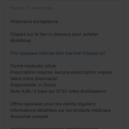
Posted:
11 months ago
Pharmacie européenne
Cliquez sur le lien ci-dessous pour acheter
diclofenac
Prix speciaux internet bon marche! Cliquez ici!
Forme medicale: pilule
Prescription requise: Aucune prescription requise
(dans notre pharmacie)
Disponibilité: In Stock!
Note 4,98 / 5 base sur 6722 votes d’utilisateurs
Offres spéciales pour les clients réguliers
Informations détaillées sur les produits médicaux
Anonymat complet