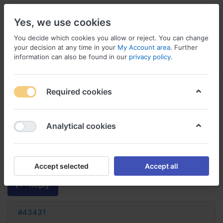
Yes, we use cookies
You decide which cookies you allow or reject. You can change
your decision at any time in your
My Account area
. Further
information can also be found in our
privacy policy
.
Menu
Log in
Compare
Wishlist
Basket
Required cookies
Analytical cookies
acheter diclofénac sans
ordonnance acheter diclofenac en
ligne
Accept selected
Accept all
Reply
#43431