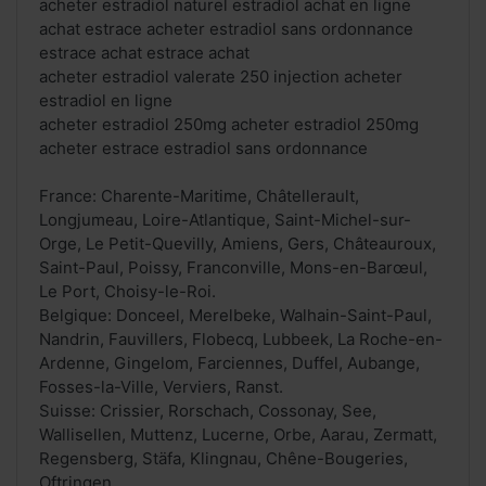
acheter estradiol naturel estradiol achat en ligne
achat estrace acheter estradiol sans ordonnance
estrace achat estrace achat
acheter estradiol valerate 250 injection acheter
estradiol en ligne
acheter estradiol 250mg acheter estradiol 250mg
acheter estrace estradiol sans ordonnance
France: Charente-Maritime, Châtellerault,
Longjumeau, Loire-Atlantique, Saint-Michel-sur-
Orge, Le Petit-Quevilly, Amiens, Gers, Châteauroux,
Saint-Paul, Poissy, Franconville, Mons-en-Barœul,
Le Port, Choisy-le-Roi.
Belgique: Donceel, Merelbeke, Walhain-Saint-Paul,
Nandrin, Fauvillers, Flobecq, Lubbeek, La Roche-en-
Ardenne, Gingelom, Farciennes, Duffel, Aubange,
Fosses-la-Ville, Verviers, Ranst.
Suisse: Crissier, Rorschach, Cossonay, See,
Wallisellen, Muttenz, Lucerne, Orbe, Aarau, Zermatt,
Regensberg, Stäfa, Klingnau, Chêne-Bougeries,
Oftringen.