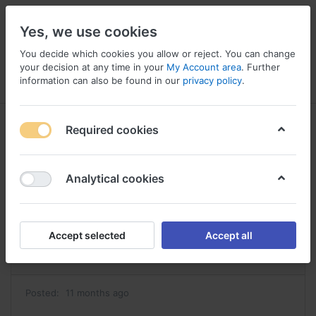
Yes, we use cookies
You decide which cookies you allow or reject. You can change
your decision at any time in your
My Account area
. Further
information can also be found in our
privacy policy
.
Menu
Log in
Compare
Wishlist
Basket
Required cookies
Analytical cookies
estrace achat estradiol acheter
Reply
Accept selected
Accept all
#43404
Posted:
11 months ago