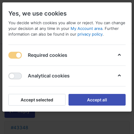
Yes, we use cookies
You decide which cookies you allow or reject. You can change
your decision at any time in your
My Account area
. Further
information can also be found in our
privacy policy
.
Menu
Log in
Compare
Wishlist
Basket
Required cookies
Analytical cookies
budesonide sans ordonnance
budesonide avec ou sans
ordonnance
Accept selected
Accept all
Reply
#43348