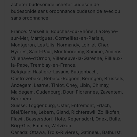
acheter budesonide acheter budesonide
budesonide sans ordonnance budesonide avec ou
sans ordonnance
France: Marseille, Bouches-du-Rhône, La Seyne-
sur-Mer, Martigues, Cormeilles-en-Parisis,
Montgeron, Les Ulis, Normandy, Loir-et-Cher,
Hyères, Saint-Paul, Montmorency, Somme, Amiens,
Villenave-d'Ornon, Villeneuve-la-Garenne, Rillieux-
la-Pape, Tremblay-en-France.
Belgique: Hastière-Lavaux, Butgenbach,
Oostrozebeke, Rebecq-Rognon, Beringen, Brussels,
Anzegem, Laarne, Tinlot, Ohey, Libin, Chimay,
Maldegem, Oudenburg, Dour, Florennes, Zaventem,
Beernem.
Suisse: Toggenburg, Uster, Entremont, Erlach,
Biel/Bienne, Lebern, Gland, Richterswil, Zollikofen,
Flawil, Bassersdorf, Höfe, Regensdorf, Onex, Bulle,
Brig-Glis, Emmen, Wetzikon.
Canada: Ottawa, Trois-Rivieres, Gatineau, Bathurst,