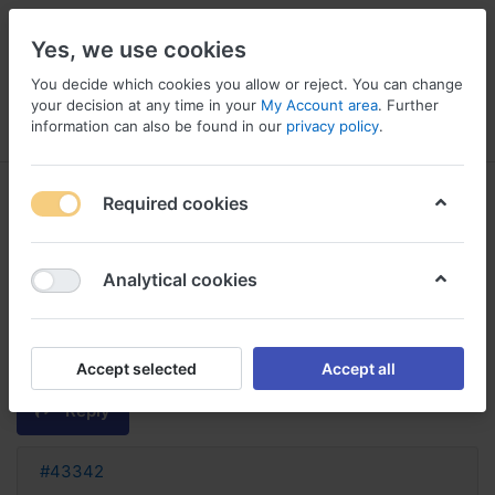
Yes, we use cookies
You decide which cookies you allow or reject. You can change
your decision at any time in your
My Account area
. Further
information can also be found in our
privacy policy
.
Menu
Log in
Compare
Wishlist
Basket
Required cookies
Analytical cookies
colchicine avec ou sans
ordonnance colchicine sans
ordonnance france
Accept selected
Accept all
Reply
#43342