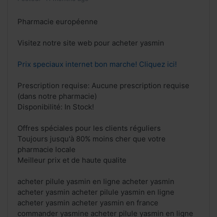
Pharmacie européenne
Visitez notre site web pour acheter yasmin
Prix speciaux internet bon marche! Cliquez ici!
Prescription requise: Aucune prescription requise
(dans notre pharmacie)
Disponibilité: In Stock!
Offres spéciales pour les clients réguliers
Toujours jusqu'à 80% moins cher que votre
pharmacie locale
Meilleur prix et de haute qualite
acheter pilule yasmin en ligne acheter yasmin
acheter yasmin acheter pilule yasmin en ligne
acheter yasmin acheter yasmin en france
commander yasmine acheter pilule yasmin en ligne