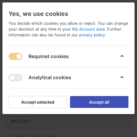
Yes, we use cookies
You decide which cookies you allow or reject. You can change
your decision at any time in your
My Account area
. Further
information can also be found in our
privacy policy
.
Menu
Log in
Compare
Wishlist
Basket
Required cookies
Analytical cookies
danazol sans ordonnance le
danazol sans ordonnance
Accept selected
Accept all
Reply
#43328
Posted:
11 months ago