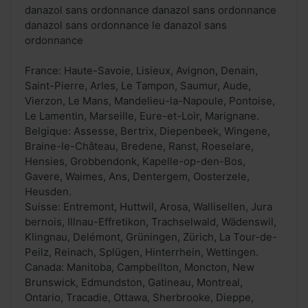
danazol sans ordonnance danazol sans ordonnance
danazol sans ordonnance le danazol sans
ordonnance
France: Haute-Savoie, Lisieux, Avignon, Denain,
Saint-Pierre, Arles, Le Tampon, Saumur, Aude,
Vierzon, Le Mans, Mandelieu-la-Napoule, Pontoise,
Le Lamentin, Marseille, Eure-et-Loir, Marignane.
Belgique: Assesse, Bertrix, Diepenbeek, Wingene,
Braine-le-Château, Bredene, Ranst, Roeselare,
Hensies, Grobbendonk, Kapelle-op-den-Bos,
Gavere, Waimes, Ans, Dentergem, Oosterzele,
Heusden.
Suisse: Entremont, Huttwil, Arosa, Wallisellen, Jura
bernois, Illnau-Effretikon, Trachselwald, Wädenswil,
Klingnau, Delémont, Grüningen, Zürich, La Tour-de-
Peilz, Reinach, Splügen, Hinterrhein, Wettingen.
Canada: Manitoba, Campbellton, Moncton, New
Brunswick, Edmundston, Gatineau, Montreal,
Ontario, Tracadie, Ottawa, Sherbrooke, Dieppe,