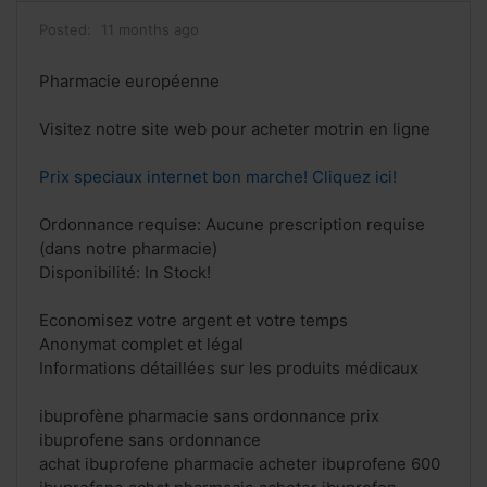
Posted:
11 months ago
Pharmacie européenne
Visitez notre site web pour acheter motrin en ligne
Prix speciaux internet bon marche! Cliquez ici!
Ordonnance requise: Aucune prescription requise
(dans notre pharmacie)
Disponibilité: In Stock!
Economisez votre argent et votre temps
Anonymat complet et légal
Informations détaillées sur les produits médicaux
ibuprofène pharmacie sans ordonnance prix
ibuprofene sans ordonnance
achat ibuprofene pharmacie acheter ibuprofene 600