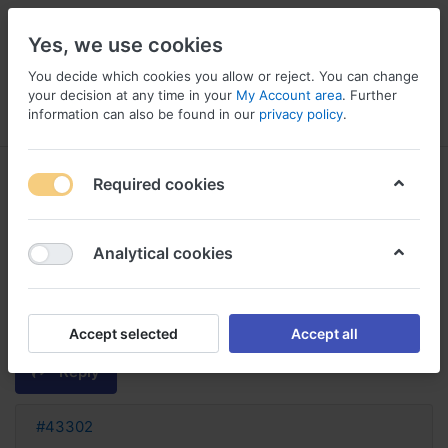
Yes, we use cookies
You decide which cookies you allow or reject. You can change
your decision at any time in your
My Account area
. Further
information can also be found in our
privacy policy
.
Menu
Log in
Compare
Wishlist
Basket
Required cookies
Analytical cookies
acheter ibuprofene biocanina
ibuprofene 400 avec ou sans
ordonnance
Accept selected
Accept all
Reply
#43302