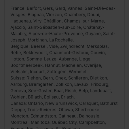
France: Belfort, Gers, Gard, Vannes, Saint-Dié-des-
Vosges, Blagnac, Vierzon, Chambéry, Douai,
Haguenau, Viry-Châtillon, Champs-sur-Marne,
Ajaccio, Saint-Sébastien-sur-Loire, Châtenay-
Malabry, Alpes-de-Haute-Provence, Guyane, Saint-
Joseph, Morbihan, La Rochelle.
Belgique: Beersel, Visé, Zwijndrecht, Merksplas,
Retie, Bekkevoort, Chaumont-Gistoux, Couvin,
Hotton, Somme-Leuze, Aubange, Liege,
Boortmeerbeek, Hannut, Machelen, Overijse,
Vielsalm, Incourt, Zottegem, Wemmel.
Suisse: Riehen, Bern, Onex, Schlieren, Dietikon,
Aarburg, Bremgarten, Zollikon, Lavaux, Fribourg,
Geneva, See-Gaster, Baar, Risch, Belp, Landquart,
Wohlen, Bülach, Eglisau, Erlach.
Canada: Ontario, New Brunswick, Caraquet, Bathurst,
Dieppe, Trois-Rivieres, Ottawa, Sherbrooke,
Moncton, Edmundston, Gatineau, Dalhousie,
Montreal, Manitoba, Québec City, Campbellton,
Edmunston, Tracadie, St. Boniface.