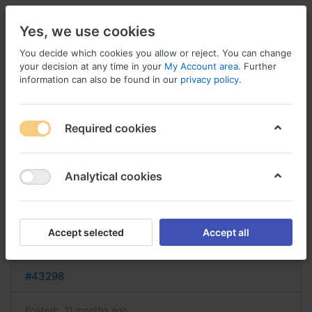
Yes, we use cookies
You decide which cookies you allow or reject. You can change
your decision at any time in your
My Account area
. Further
information can also be found in our
privacy policy
.
Menu
Log in
Compare
Wishlist
Basket
Required cookies
Analytical cookies
cefixime achat en ligne acheter
céfixime
Accept selected
Accept all
Reply
#43298
Posted:
11 months ago