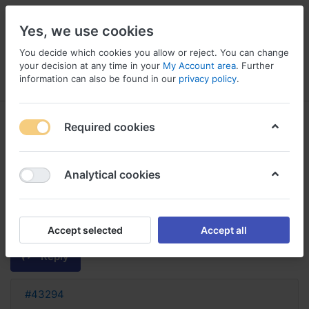
Yes, we use cookies
You decide which cookies you allow or reject. You can change
your decision at any time in your
My Account area
. Further
information can also be found in our
privacy policy
.
Menu
Log in
Compare
Wishlist
Basket
Required cookies
Analytical cookies
flavoxate sans ordonnance
flavoxate sans ordonnance prix
homme
Accept selected
Accept all
Reply
#43294