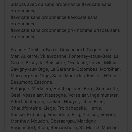
urispas avec ou sans ordonnance flavoxate sans
ordonnance
flavoxate sans ordonnance flavoxate sans
ordonnance
flavoxate sans ordonnance prix homme urispas sans
ordonnance
France: Deuil-la-Barre, Guyancourt, Cagnes-sur-
Mer, Auxerre, Villeurbanne, Fontenay-sous-Bois, La
Garde, Bruay-la-Buissière, Occitanie, Liévin, Millau,
Savigny-sur-Orge, La Garenne-Colombes, Morbihan,
Morsang-sur-Orge, Saint-Maur-des-Fossés, Hénin-
Beaumont, Essonne.
Belgique: Merksem, Heist-op-den-Berg, Sombreffe,
Geel, Vosselaar, Nassogne, Vorselaar, Ingelmunster,
Attert, Ichtegem, Laeken, Houyet, Libin, Bree,
Chaudfontaine, Liege, Froidchapelle, Herve.
Suisse: Fribourg, Einsiedeln, Brig, Plessur, Veyrier,
Monthey, Moudon, Oberaargau, Martigny,
Regensdorf, Stäfa, Romanshorn, St. Moritz, Muri bei