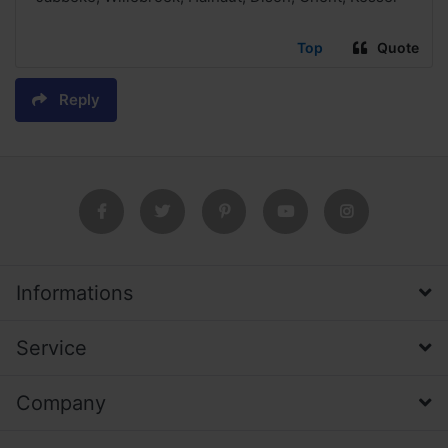
Top
Quote
Reply
Informations
Service
Company