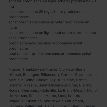
acheter prednisone en ligne acheter prednisone 20
mg
achat prednisone 20 mg acheter prednisone sans
ordonnance
achat prednisone suisse acheter prednisone en
ligne
achat prednisone en ligne peut on avoir prednisone
sans ordonnance
prednisone avec ou sans ordonnance achat
prednisone
peut on avoir prednisone sans ordonnance achat
prednisone
France: Tremblay-en-France, Vitry-sur-Seine,
Hérault, Boulogne-Billancourt, Corbeil-Essonnes, Le
Mée-sur-Seine, Cholet, Ivry-sur-Seine, Pantin,
Somme, Moselle, Saint-Michel-sur-Orge, Biarritz,
Rodez, Cherbourg-Octeville, Le Blanc-Mesnil, Mont-
de-Marsan, Seine-et-Marne, Loos, Kourou.
Belgique: Kasterlee, Morlanwelz-Mariemont,
Jabbeke, Willebroek, Hainaut, Dison, Ghent, Kessel