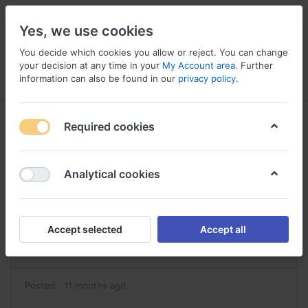
Yes, we use cookies
You decide which cookies you allow or reject. You can change
your decision at any time in your
My Account area
. Further
information can also be found in our
privacy policy
.
Menu
Log in
Compare
Wishlist
Basket
Required cookies
Analytical cookies
acheter revia revia acheter
Reply
Accept selected
Accept all
#43280
Posted:
11 months ago