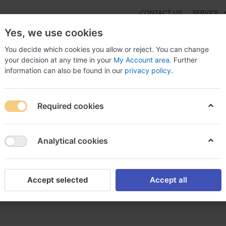
CONTACT US
SERVICE
Yes, we use cookies
You decide which cookies you allow or reject. You can change
your decision at any time in your
My Account area
. Further
information can also be found in our
privacy policy
.
NEW
Fashion
Gaming
Digital Products
Watches
G
Required cookies
c avec ou sans ordonnance prozac sans ordonnance
Analytical cookies
Accept selected
Accept all
 ordonnance prozac sans ord