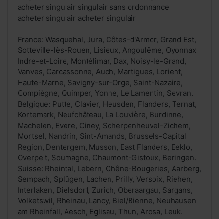
acheter singulair singulair sans ordonnance
acheter singulair acheter singulair
France: Wasquehal, Jura, Côtes-d'Armor, Grand Est,
Sotteville-lès-Rouen, Lisieux, Angoulême, Oyonnax,
Indre-et-Loire, Montélimar, Dax, Noisy-le-Grand,
Vanves, Carcassonne, Auch, Martigues, Lorient,
Haute-Marne, Savigny-sur-Orge, Saint-Nazaire,
Compiègne, Quimper, Yonne, Le Lamentin, Sevran.
Belgique: Putte, Clavier, Heusden, Flanders, Ternat,
Kortemark, Neufchâteau, La Louvière, Burdinne,
Machelen, Evere, Ciney, Scherpenheuvel-Zichem,
Mortsel, Nandrin, Sint-Amands, Brussels-Capital
Region, Dentergem, Musson, East Flanders, Eeklo,
Overpelt, Soumagne, Chaumont-Gistoux, Beringen.
Suisse: Rheintal, Lebern, Chêne-Bougeries, Aarberg,
Sempach, Splügen, Lachen, Prilly, Versoix, Riehen,
Interlaken, Dielsdorf, Zurich, Oberaargau, Sargans,
Volketswil, Rheinau, Lancy, Biel/Bienne, Neuhausen
am Rheinfall, Aesch, Eglisau, Thun, Arosa, Leuk.