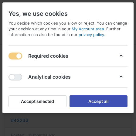
Yes, we use cookies
You decide which cookies you allow or reject. You can change
your decision at any time in your
My Account area
. Further
information can also be found in our
privacy policy
.
Menu
Log in
Compare
Wishlist
Basket
Required cookies
Analytical cookies
acheter singulair singulair sans
ordonnance
Accept selected
Accept all
Reply
#43233
Posted:
11 months ago