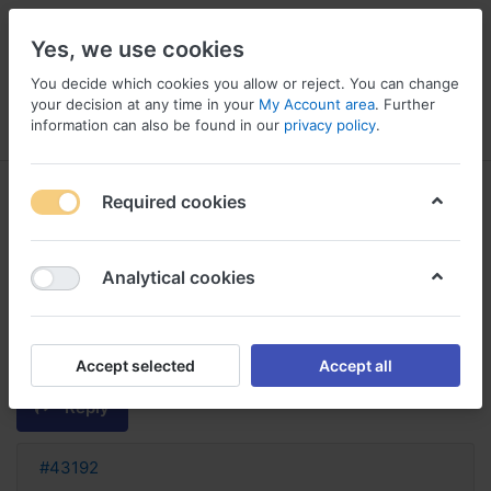
Yes, we use cookies
You decide which cookies you allow or reject. You can change
your decision at any time in your
My Account area
. Further
information can also be found in our
privacy policy
.
Menu
Log in
Compare
Wishlist
Basket
Required cookies
Analytical cookies
peut on avoir valaciclovir sans
ordonnance valacyclovir avec ou
sans ordonnance
Accept selected
Accept all
Reply
#43192