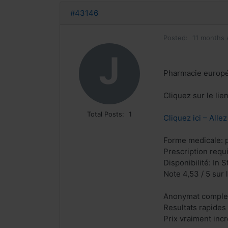
#43146
Posted:
11 months 
J
Pharmacie europ
Cliquez sur le li
Total Posts:
1
Cliquez ici – Alle
Forme medicale: p
Prescription requ
Disponibilité: In S
Note 4,53 / 5 sur 
Anonymat complet
Resultats rapides
Prix vraiment inc