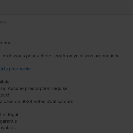
ago
éenne
en ci-dessous pour acheter erythromycin sans ordonnance
z à la pharmacie
ilule
ise: Aucune prescription requise
tock!
la base de 6034 votes d’utilisateurs
 et légal
 garantis
royables