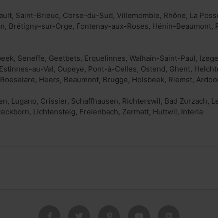
ult, Saint-Brieuc, Corse-du-Sud, Villemomble, Rhône, La Poss
n, Brétigny-sur-Orge, Fontenay-aux-Roses, Hénin-Beaumont, Ro
eek, Seneffe, Geetbets, Erquelinnes, Walhain-Saint-Paul, Izege
stinnes-au-Val, Oupeye, Pont-à-Celles, Ostend, Ghent, Helchte
 Roeselare, Heers, Beaumont, Brugge, Holsbeek, Riemst, Ardooi
en, Lugano, Crissier, Schaffhausen, Richterswil, Bad Zurzach, L
eckborn, Lichtensteig, Freienbach, Zermatt, Huttwil, Interla