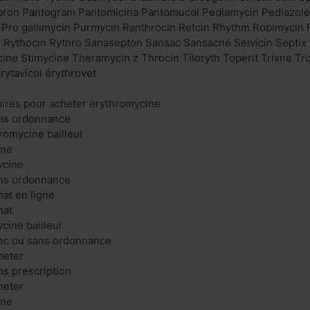
ron Pantogram Pantomicina Pantomucol Pediamycin Pediazole 
n Pro gallimycin Purmycin Ranthrocin Retcin Rhythm Robimyc
 Rythocin Rythro Sanasepton Sansac Sansacné Selvicin Septix S
ine Stimycine Theramycin z Throcin Tiloryth Toperit Trixne T
rytavicol érythrovet
ires pour acheter erythromycine:
ns ordonnance
omycine bailleul
ine
ycine
ns ordonnance
at en ligne
hat
cine bailleul
ec ou sans ordonnance
heter
s prescription
heter
ine