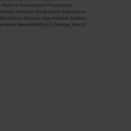
Pfizer-e Pharothrocin Porphyrocin
in Rommix Romycin Roug-mycin Rubromicin
ervitrocin Sorestin Spectrasone Staticin
ropharma Wemid Wintrocin Zerobac Zineryt