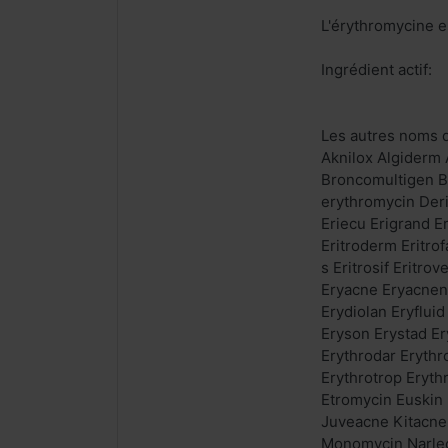
L'érythromycine es
Ingrédient actif:
Les autres noms 
Aknilox Algiderm
Broncomultigen Br
erythromycin Deri
Eriecu Erigrand Er
Eritroderm Eritro
s Eritrosif Eritr
Eryacne Eryacnen 
Erydiolan Eryflui
Eryson Erystad Er
Erythrodar Erythr
Erythrotrop Eryth
Etromycin Euskin F
Juveacne Kitacne
Monomycin Narlec