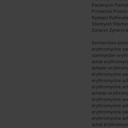
Panamycin Pantob
Primacine Prioci
Ryebact Rythinate
Stiemycin Stiemyc
Zuracyn Zyneryt é
Recherches simila
erythromycine sa
commander erythr
achat erythromyc
acheter erythrom
érythromycine sa
erythromycine ach
erythromycine ac
acheter erythromy
erythromycine av
érythromycine ac
erythromycine san
erythromycine ac
achat érythromyc