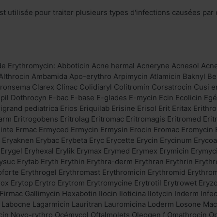
t utilisée pour traiter plusieurs types d'infections causées par
de Erythromycin: Abboticin Acne hermal Acneryne Acnesol Acn
 Althrocin Ambamida Apo-erythro Arpimycin Atlamicin Baknyl 
onsema Clarex Clinac Colidiaryl Colitromin Corsatrocin Cusi e
pil Dothrocyn E-bac E-base E-glades E-mycin Ecin Ecolicin Egéry
igrand pediatrica Erios Eriquilab Erisine Erisol Erit Eritax Erithr
farm Eritrogobens Eritrolag Eritromac Eritromagis Eritromed Erit
oveinte Ermac Ermyced Ermycin Ermysin Erocin Eromac Eromycin 
Eryaknen Erybac Erybeta Eryc Erycette Erycin Erycinum Erycoa
d Erygel Eryhexal Erylik Erymax Erymed Erymex Erymicin Erymyc
ysuc Erytab Eryth Erythin Erythra-derm Erythran Erythrin Erythr
oforte Erythrogel Erythromast Erythromicin Erythromid Erythro
rox Erytop Erytro Erytrom Erytromycine Erytrotil Erytrowet Eryz
irmac Gallimycin Hexabotin Ilocin Iloticina Ilotycin Inderm Infe
 Labocne Lagarmicin Lauritran Lauromicina Loderm Losone Ma
in Novo-rythro Océmycol Oftalmolets Oleogen f Omathrocin Op