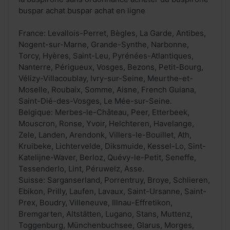
buspar achat buspar achat en ligne
France: Levallois-Perret, Bègles, La Garde, Antibes,
Nogent-sur-Marne, Grande-Synthe, Narbonne,
Torcy, Hyères, Saint-Leu, Pyrénées-Atlantiques,
Nanterre, Périgueux, Vosges, Bezons, Petit-Bourg,
Vélizy-Villacoublay, Ivry-sur-Seine, Meurthe-et-
Moselle, Roubaix, Somme, Aisne, French Guiana,
Saint-Dié-des-Vosges, Le Mée-sur-Seine.
Belgique: Merbes-le-Château, Peer, Etterbeek,
Mouscron, Ronse, Yvoir, Helchteren, Havelange,
Zele, Landen, Arendonk, Villers-le-Bouillet, Ath,
Kruibeke, Lichtervelde, Diksmuide, Kessel-Lo, Sint-
Katelijne-Waver, Berloz, Quévy-le-Petit, Seneffe,
Tessenderlo, Lint, Péruwelz, Asse.
Suisse: Sarganserland, Porrentruy, Broye, Schlieren,
Ebikon, Prilly, Laufen, Lavaux, Saint-Ursanne, Saint-
Prex, Boudry, Villeneuve, Illnau-Effretikon,
Bremgarten, Altstätten, Lugano, Stans, Muttenz,
Toggenburg, Münchenbuchsee, Glarus, Morges,