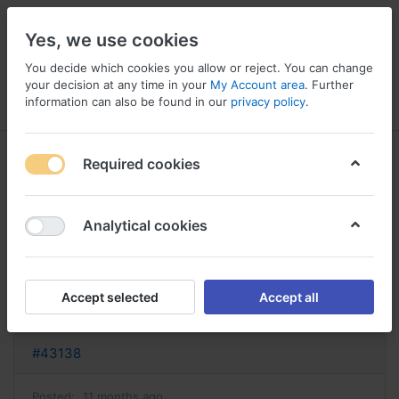
Yes, we use cookies
You decide which cookies you allow or reject. You can change
your decision at any time in your
My Account area
. Further
information can also be found in our
privacy policy
.
Menu
Log in
Compare
Wishlist
Basket
Required cookies
Analytical cookies
buspar sans ordonnance buspar
achat
Accept selected
Accept all
Reply
#43138
Posted:
11 months ago