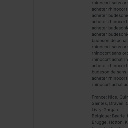
rhinocort sans o
acheter rhinocort
acheter budesoni
acheter rhinocort
acheter budesoni
acheter budesoni
budesonide achat
rhinocort sans o
rhinocort sans o
rhinocort achat r
acheter rhinocort
budesonide sans 
acheter rhinocort
rhinocort achat a
France: Nice, Qui
Saintes, Draveil,
Livry-Gargan.
Belgique: Baarle-
Brugge, Hotton, 