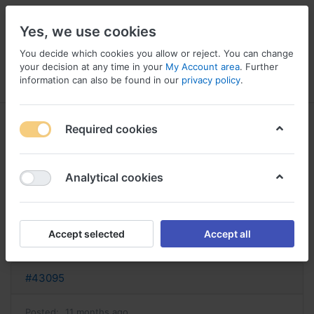
Yes, we use cookies
You decide which cookies you allow or reject. You can change
your decision at any time in your
My Account area
. Further
information can also be found in our
privacy policy
.
Menu
Log in
Compare
Wishlist
Basket
Required cookies
Analytical cookies
acheter salbutamol acheter
salbutamol comprimé
Accept selected
Accept all
Reply
#43095
Posted:
11 months ago