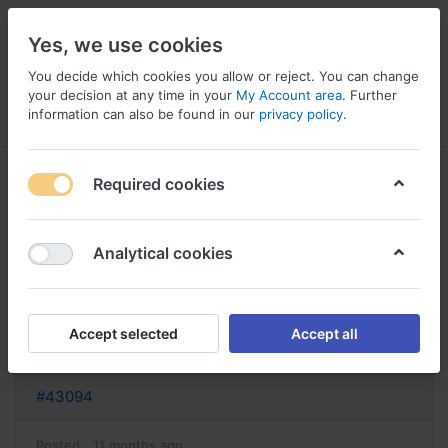
Yes, we use cookies
You decide which cookies you allow or reject. You can change
your decision at any time in your
My Account area
. Further
information can also be found in our
privacy policy
.
Menu
Log in
Compare
Wishlist
Basket
Required cookies
Analytical cookies
acheter aleve aleve sans
ordonnance
Accept selected
Accept all
Reply
#43094
Posted:
11 months ago