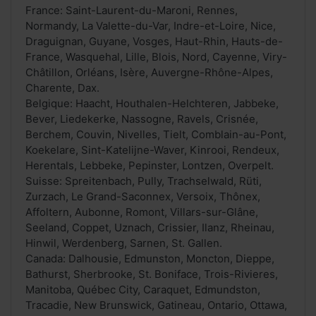
France: Saint-Laurent-du-Maroni, Rennes,
Normandy, La Valette-du-Var, Indre-et-Loire, Nice,
Draguignan, Guyane, Vosges, Haut-Rhin, Hauts-de-
France, Wasquehal, Lille, Blois, Nord, Cayenne, Viry-
Châtillon, Orléans, Isère, Auvergne-Rhône-Alpes,
Charente, Dax.
Belgique: Haacht, Houthalen-Helchteren, Jabbeke,
Bever, Liedekerke, Nassogne, Ravels, Crisnée,
Berchem, Couvin, Nivelles, Tielt, Comblain-au-Pont,
Koekelare, Sint-Katelijne-Waver, Kinrooi, Rendeux,
Herentals, Lebbeke, Pepinster, Lontzen, Overpelt.
Suisse: Spreitenbach, Pully, Trachselwald, Rüti,
Zurzach, Le Grand-Saconnex, Versoix, Thônex,
Affoltern, Aubonne, Romont, Villars-sur-Glâne,
Seeland, Coppet, Uznach, Crissier, Ilanz, Rheinau,
Hinwil, Werdenberg, Sarnen, St. Gallen.
Canada: Dalhousie, Edmunston, Moncton, Dieppe,
Bathurst, Sherbrooke, St. Boniface, Trois-Rivieres,
Manitoba, Québec City, Caraquet, Edmundston,
Tracadie, New Brunswick, Gatineau, Ontario, Ottawa,