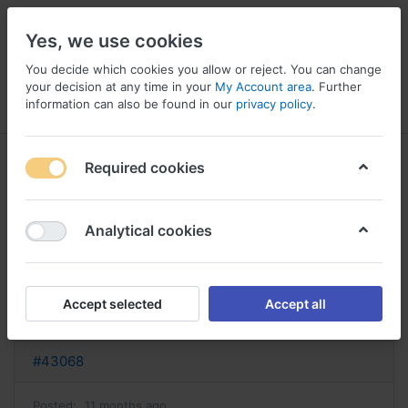
Yes, we use cookies
You decide which cookies you allow or reject. You can change
your decision at any time in your
My Account area
. Further
information can also be found in our
privacy policy
.
Menu
Log in
Compare
Wishlist
Basket
Required cookies
Analytical cookies
cialis ou acheter en ligne meilleur
site commande cialis
Accept selected
Accept all
Reply
#43068
Posted:
11 months ago