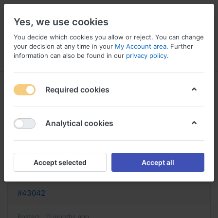
Yes, we use cookies
You decide which cookies you allow or reject. You can change
your decision at any time in your
My Account area
. Further
information can also be found in our
privacy policy
.
Menu
Log in
Compare
Wishlist
Basket
Required cookies
Analytical cookies
acheter imodium lingual imodium
sans ordonnance belgique
Accept selected
Accept all
Reply
#43042
Posted:
11 months ago