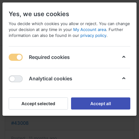
Yes, we use cookies
You decide which cookies you allow or reject. You can change
your decision at any time in your
My Account area
. Further
information can also be found in our
privacy policy
.
Menu
Log in
Compare
Wishlist
Basket
Required cookies
Analytical cookies
acheter imodium en ligne imodium
sans ordonnance france
Accept selected
Accept all
Reply
#43008
Posted:
11 months ago