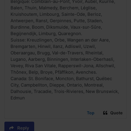
Belgique: Comblain-au-Pont, Yvoir, Aubel, Kuurne,
Balen, Thuin, Malmedy, Berchem, Léglise,
Kruishoutem, Limbourg, Sainte-Ode, Berloz,
Antwerpen, Ranst, Gerpinnes, Putte, Staden,
Burdinne, Boom, Diksmuide, Vaux-sur-Sûre,
Begijnendijk, Limburg, Quaregnon.
Suisse: Kreuzlingen, Orbe, Wangen an der Aare,
Bremgarten, Hinwil, Ilanz, Adliswil, Uzwil,
Oberaargau, Brugg, Val-de-Travers, Rheintal,
Lugano, Aarberg, Binningen, Interlaken-Oberhasli,
Vevey, Riva San Vitale, Rapperswil-Jona, Allschwil,
Thônex, Belp, Broye, Pfäffikon, Avenches.
Canada: St. Boniface, Moncton, Bathurst, Québec
City, Campbellton, Dieppe, Ontario, Montreal,
Dalhousie, Tracadie, Trois-Rivieres, New Brunswick,
Edmun
Top
Quote
Reply