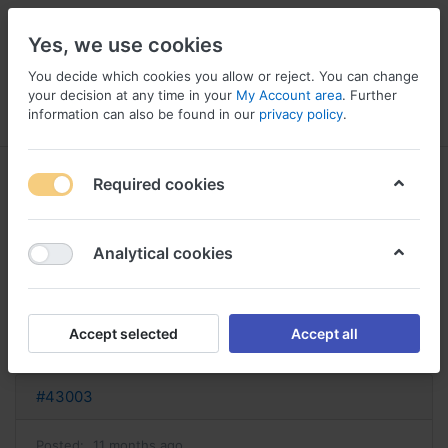
Yes, we use cookies
You decide which cookies you allow or reject. You can change
your decision at any time in your
My Account area
. Further
information can also be found in our
privacy policy
.
Menu
Log in
Compare
Wishlist
Basket
Required cookies
Analytical cookies
cytotec acheter ou acheter du
cytotec montpellier
Accept selected
Accept all
Reply
#43003
Posted:
11 months ago