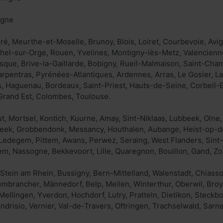
igne
ré, Meurthe-et-Moselle, Brunoy, Blois, Loiret, Courbevoie, Av
hel-sur-Orge, Rouen, Yvelines, Montigny-lès-Metz, Valencienn
que, Brive-la-Gaillarde, Bobigny, Rueil-Malmaison, Saint-Cha
rpentras, Pyrénées-Atlantiques, Ardennes, Arras, Le Gosier, Lav
es, Haguenau, Bordeaux, Saint-Priest, Hauts-de-Seine, Corbeil-
 Grand Est, Colombes, Toulouse.
t, Mortsel, Kontich, Kuurne, Amay, Sint-Niklaas, Lubbeek, Olne
eek, Grobbendonk, Messancy, Houthalen, Aubange, Heist-op-de
Ledegem, Pittem, Awans, Perwez, Seraing, West Flanders, Sint
m, Nassogne, Bekkevoort, Lille, Quaregnon, Bouillon, Gand, Z
Stein am Rhein, Bussigny, Bern-Mittelland, Walenstadt, Chiasso,
embrancher, Männedorf, Belp, Meilen, Winterthur, Oberwil, Bro
Mellingen, Yverdon, Hochdorf, Lutry, Pratteln, Dietikon, Steckb
ndrisio, Vernier, Val-de-Travers, Oftringen, Trachselwald, Sarn