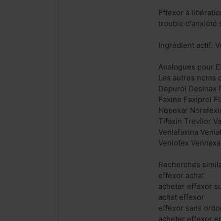
Effexor à libérati
trouble d'anxiété 
Ingrédient actif: 
Analogues pour Ef
Les autres noms 
Depurol Desinax Do
Faxine Faxiprol F
Nopekar Norafexi
Tifaxin Trevilor 
Venlafaxina Venla
Venlofex Vennaxa 
Recherches simila
effexor achat
acheter effexor su
achat effexor
effexor sans ord
acheter effexor e