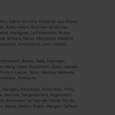
ignon, Saône-et-Loire, Fontenay-aux-Roses,
es, Aubervilliers, Bouches-du-Rhône,
mond, Martigues, La Possession, Bussy-
al, Brittany, Melun, Marignane, Malakoff,
Essonnes, Armentières, Livry-Gargan,
, Hemiksem, Berloz, Halle, Pepingen,
n-Berg, Halen, Boutersem, Diest, Jabbeke,
-Pieters-Leeuw, Ypres, Manhay, Malmedy,
onnebeke, Anthisnes.
 Martigny, Rorschach, Hinterrhein, Prilly,
ye, Morcote, Sarganserland, Regensdorf,
orn, Einsiedeln, La Tour-de-Trême, Val-de-
en, Glarus, Ebikon, Erlach, Wangen, Opfikon.