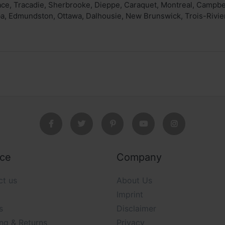
ace, Tracadie, Sherbrooke, Dieppe, Caraquet, Montreal, Campbel
a, Edmundston, Ottawa, Dalhousie, New Brunswick, Trois-Rivie
ice
Company
ct us
About Us
Imprint
s
Disclaimer
ng & Returns
Privacy