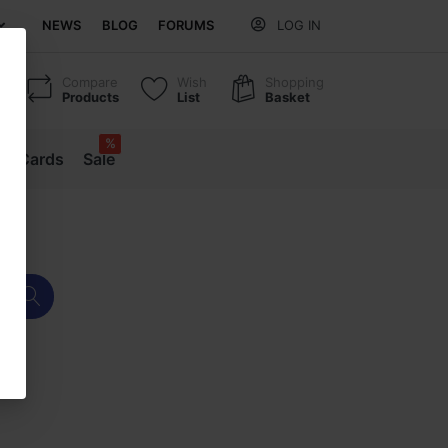
NEWS
BLOG
FORUMS
LOG IN
Compare
Wish
Shopping
Products
List
Basket
%
ift Cards
Sale