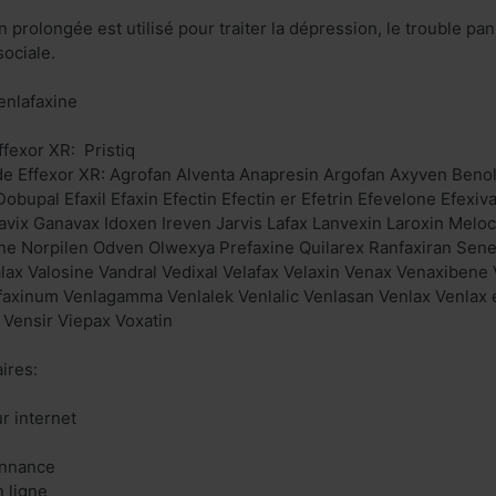
on prolongée est utilisé pour traiter la dépression, le trouble pa
sociale.
Venlafaxine
fexor XR: Pristiq
de Effexor XR: Agrofan Alventa Anapresin Argofan Axyven Beno
bupal Efaxil Efaxin Efectin Efectin er Efetrin Efevelone Efexiva 
lavix Ganavax Idoxen Ireven Jarvis Lafax Lanvexin Laroxin Me
ne Norpilen Odven Olwexya Prefaxine Quilarex Ranfaxiran Sen
Valax Valosine Vandral Vedixal Velafax Velaxin Venax Venaxiben
faxinum Venlagamma Venlalek Venlalic Venlasan Venlax Venlax er
Vensir Viepax Voxatin
ires:
r internet
onnance
n ligne