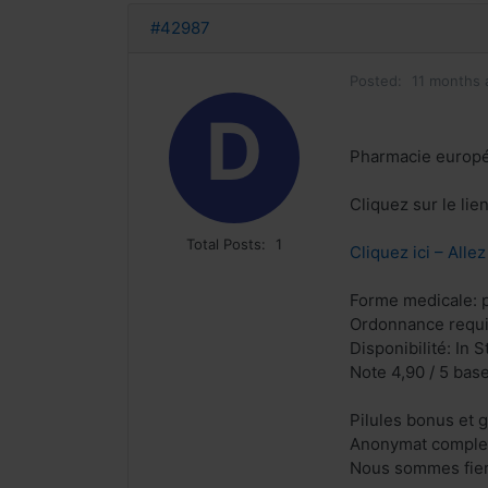
#42987
Posted:
11 months 
D
Pharmacie europ
Cliquez sur le lie
Total Posts:
1
Cliquez ici – Alle
Forme medicale: p
Ordonnance requi
Disponibilité: In S
Note 4,90 / 5 base
Pilules bonus et
Anonymat complet
Nous sommes fiers