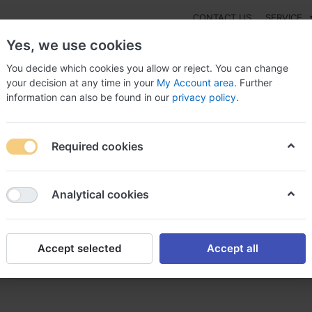
CONTACT US
SERVICE
Yes, we use cookies
You decide which cookies you allow or reject. You can change
your decision at any time in your
My Account area
. Further
information can also be found in our
privacy policy
.
NEW
Fashion
Gaming
Digital Products
Watches
G
Required cookies
r achat acheter effexor sur internet
Analytical cookies
Accept selected
Accept all
effexor sur internet