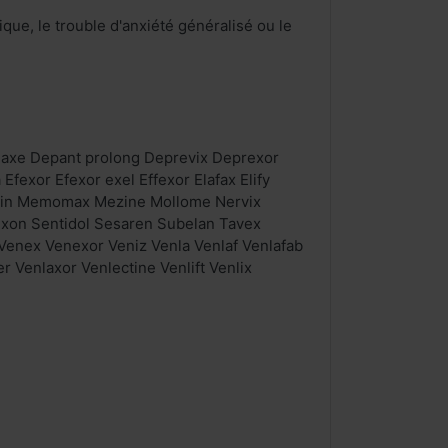
nique, le trouble d'anxiété généralisé ou le
laxe Depant prolong Deprevix Deprexor
Efexor Efexor exel Effexor Elafax Elify
locin Memomax Mezine Mollome Nervix
exon Sentidol Sesaren Subelan Tavex
e Venex Venexor Veniz Venla Venlaf Venlafab
 Venlaxor Venlectine Venlift Venlix