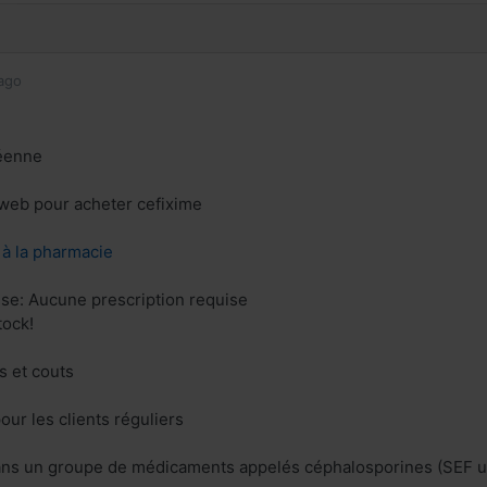
ago
éenne
e web pour acheter cefixime
z à la pharmacie
ise: Aucune prescription requise
tock!
 et couts
our les clients réguliers
ans un groupe de médicaments appelés céphalosporines (SEF une