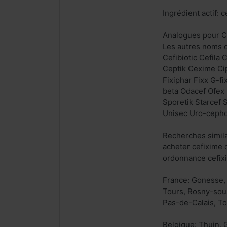
Ingrédient actif: 
Analogues pour C
Les autres noms d
Cefibiotic Cefila
Ceptik Cexime Cip
Fixiphar Fixx G-f
beta Odacef Ofex
Sporetik Starcef 
Unisec Uro-cephor
Recherches simila
acheter cefixime 
ordonnance cefixi
France: Gonesse, 
Tours, Rosny-sou
Pas-de-Calais, To
Belgique: Thuin, 