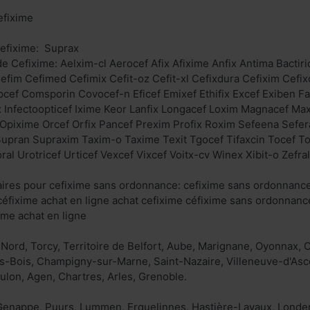
cefixime
efixime: Suprax
e Cefixime: Aelxim-cl Aerocef Afix Afixime Anfix Antima Bactiri
 Cefim Cefimed Cefimix Cefit-oz Cefit-xl Cefixdura Cefixim Cefi
cef Comsporin Covocef-n Eficef Emixef Ethifix Excef Exiben Fa
ix Infectoopticef Ixime Keor Lanfix Longacef Loxim Magnacef M
 Opixime Orcef Orfix Pancef Prexim Profix Roxim Sefeena Sefe
Supran Supraxim Taxim-o Taxime Texit Tgocef Tifaxcin Tocef To
al Urotricef Urticef Vexcef Vixcef Voitx-cv Winex Xibit-o Zefral
ires pour cefixime sans ordonnance: cefixime sans ordonnance
céfixime achat en ligne achat cefixime céfixime sans ordonnanc
me achat en ligne
Nord, Torcy, Territoire de Belfort, Aube, Marignane, Oyonnax
s-Bois, Champigny-sur-Marne, Saint-Nazaire, Villeneuve-d'Asc
ulon, Agen, Chartres, Arles, Grenoble.
Genappe, Puurs, Lummen, Erquelinnes, Hastière-Lavaux, Londer