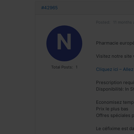
#42965
Posted:
11 months 
N
Pharmacie europ
Visitez notre sit
Total Posts:
1
Cliquez ici – Alle
Prescription requ
Disponibilité: In S
Economisez temps
Prix le plus bas
Offres spéciales p
Le céfixime est d