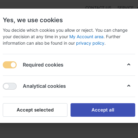
CONTACT US
SERVICE
Yes, we use cookies
You decide which cookies you allow or reject. You can change
your decision at any time in your
My Account area
. Further
information can also be found in our
privacy policy
.
NEW
Fashion
Gaming
Digital Products
Watches
G
Required cookies
me achat en ligne cefixime achat en ligne
Analytical cookies
Accept selected
Accept all
ne cefixime achat en ligne