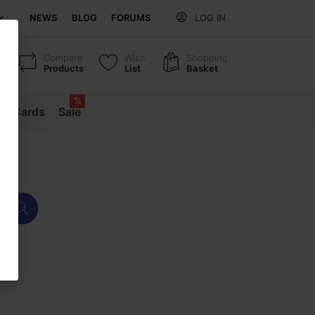
NEWS
BLOG
FORUMS
LOG IN
Compare
Wish
Shopping
Products
List
Basket
%
ift Cards
Sale