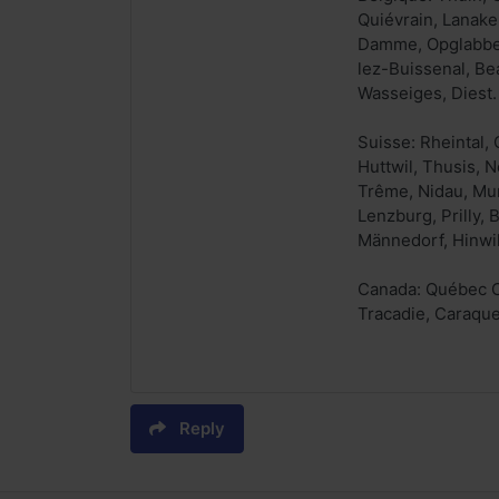
Quiévrain, Lanaken
Damme, Opglabbeek
lez-Buissenal, Be
Wasseiges, Diest.
Suisse: Rheintal,
Huttwil, Thusis, 
Trême, Nidau, Mur
Lenzburg, Prilly, 
Männedorf, Hinwil
Canada: Québec C
Tracadie, Caraque
Reply