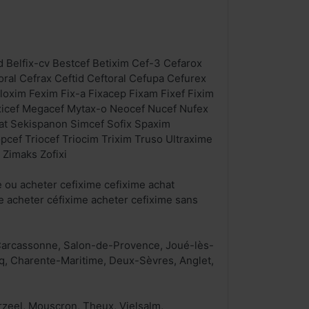
d Belfix-cv Bestcef Betixim Cef-3 Cefarox
xoral Cefrax Ceftid Ceftoral Cefupa Cefurex
loxim Fexim Fix-a Fixacep Fixam Fixef Fixim
axicef Megacef Mytax-o Neocef Nucef Nufex
rat Sekispanon Simcef Sofix Spaxim
pcef Triocef Triocim Trixim Truso Ultraxime
 Zimaks Zofixi
 ou acheter cefixime cefixime achat
e acheter céfixime acheter cefixime sans
, Carcassonne, Salon-de-Provence, Joué-lès-
q, Charente-Maritime, Deux-Sèvres, Anglet,
zeel, Mouscron, Theux, Vielsalm,