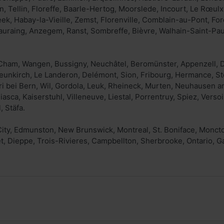
, Tellin, Floreffe, Baarle-Hertog, Moorslede, Incourt, Le Rœulx
, Habay-la-Vieille, Zemst, Florenville, Comblain-au-Pont, For
auraing, Anzegem, Ranst, Sombreffe, Bièvre, Walhain-Saint-Pa
 Cham, Wangen, Bussigny, Neuchâtel, Beromünster, Appenzell, D
Neunkirch, Le Landeron, Delémont, Sion, Fribourg, Hermance, S
i bei Bern, Wil, Gordola, Leuk, Rheineck, Murten, Neuhausen am
Biasca, Kaiserstuhl, Villeneuve, Liestal, Porrentruy, Spiez, Verso
, Stäfa.
ity, Edmunston, New Brunswick, Montreal, St. Boniface, Monct
t, Dieppe, Trois-Rivieres, Campbellton, Sherbrooke, Ontario, Ga