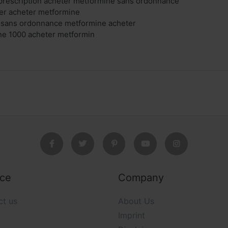
prescription acheter metformine sans ordonnance
er acheter metformine
 sans ordonnance metformine acheter
ne 1000 acheter metformin
ice
Company
ct us
About Us
Imprint