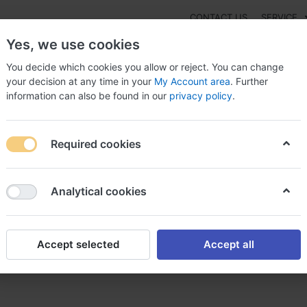
CONTACT US
SERVICE
Yes, we use cookies
You decide which cookies you allow or reject. You can change
your decision at any time in your
My Account area
. Further
information can also be found in our
privacy policy
.
NEW
Fashion
Gaming
Digital Products
Watches
G
Required cookies
er metformine en ligne metformine acheter
Analytical cookies
Accept selected
Accept all
n ligne metformine acheter