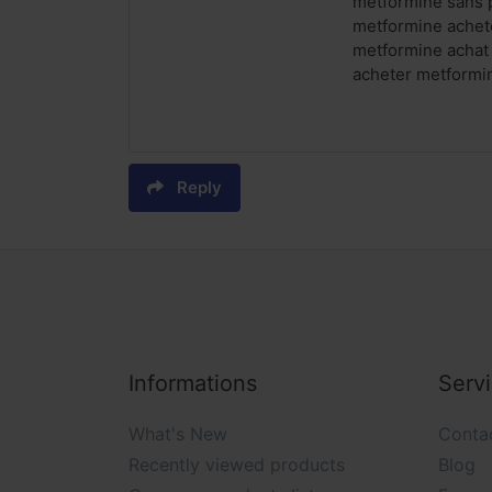
metformine sans 
metformine achet
metformine achat
acheter metformi
Reply
Informations
Serv
What's New
Conta
Recently viewed products
Blog