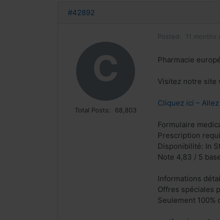
#42892
Posted:
11 months 
C
Pharmacie europ
Visitez notre sit
Cliquez ici – Alle
Total Posts:
68,803
Formulaire medical
Prescription requ
Disponibilité: In S
Note 4,83 / 5 base
Informations déta
Offres spéciales p
Seulement 100% q