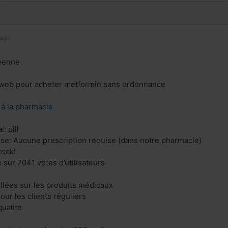
ago
éenne
e web pour acheter metformin sans ordonnance
z à la pharmacie
: pill
ise: Aucune prescription requise (dans notre pharmacie)
tock!
 sur 7041 votes d’utilisateurs
illées sur les produits médicaux
our les clients réguliers
ualite