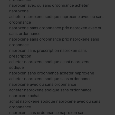
naproxen avec ou sans ordonnance acheter
naproxene
acheter naproxene sodique naproxene avec ou sans
ordonnance
naproxene sans ordonnance prix naproxen avec ou
sans ordonnance
naproxene sans ordonnance prix naproxene sans
ordonnace
naproxen sans prescription naproxen sans
prescription
acheter naproxene sodique achat naproxene
sodique
naproxen sans ordonnance acheter naproxene
acheter naproxene sodique sans ordonnance
naproxene avec ou sans ordonnance
acheter naproxene sodique sans ordonnance
naproxene achat
achat naproxene sodique naproxene avec ou sans
ordonnance
naproxen sans ordonnance naproxen sans