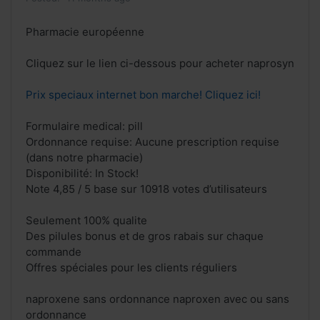
Pharmacie européenne
Cliquez sur le lien ci-dessous pour acheter naprosyn
Prix speciaux internet bon marche! Cliquez ici!
Formulaire medical: pill
Ordonnance requise: Aucune prescription requise
(dans notre pharmacie)
Disponibilité: In Stock!
Note 4,85 / 5 base sur 10918 votes d’utilisateurs
Seulement 100% qualite
Des pilules bonus et de gros rabais sur chaque
commande
Offres spéciales pour les clients réguliers
naproxene sans ordonnance naproxen avec ou sans
ordonnance