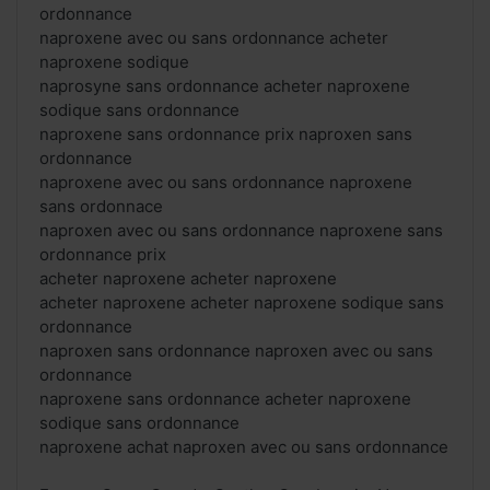
ordonnance
naproxene avec ou sans ordonnance acheter
naproxene sodique
naprosyne sans ordonnance acheter naproxene
sodique sans ordonnance
naproxene sans ordonnance prix naproxen sans
ordonnance
naproxene avec ou sans ordonnance naproxene
sans ordonnace
naproxen avec ou sans ordonnance naproxene sans
ordonnance prix
acheter naproxene acheter naproxene
acheter naproxene acheter naproxene sodique sans
ordonnance
naproxen sans ordonnance naproxen avec ou sans
ordonnance
naproxene sans ordonnance acheter naproxene
sodique sans ordonnance
naproxene achat naproxen avec ou sans ordonnance