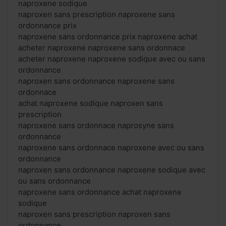
naproxene sodique
naproxen sans prescription naproxene sans
ordonnance prix
naproxene sans ordonnance prix naproxene achat
acheter naproxene naproxene sans ordonnace
acheter naproxene naproxene sodique avec ou sans
ordonnance
naproxen sans ordonnance naproxene sans
ordonnace
achat naproxene sodique naproxen sans
prescription
naproxene sans ordonnace naprosyne sans
ordonnance
naproxene sans ordonnace naproxene avec ou sans
ordonnance
naproxen sans ordonnance naproxene sodique avec
ou sans ordonnance
naproxene sans ordonnance achat naproxene
sodique
naproxen sans prescription naproxen sans
ordonnance