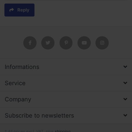
Reply
Informations
Service
Company
Subscribe to newsletters
* All prices excl. VAT, plus
shipping