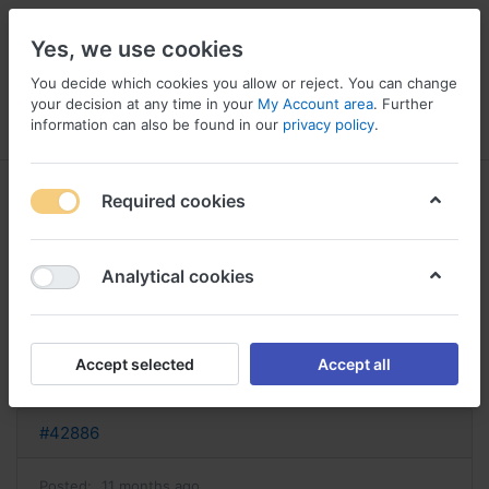
Yes, we use cookies
You decide which cookies you allow or reject. You can change
your decision at any time in your
My Account area
. Further
information can also be found in our
privacy policy
.
Menu
Log in
Compare
Wishlist
Basket
Required cookies
Analytical cookies
naproxene sodique avec ou sans
ordonnance naproxène achat
Accept selected
Accept all
Reply
#42886
Posted:
11 months ago